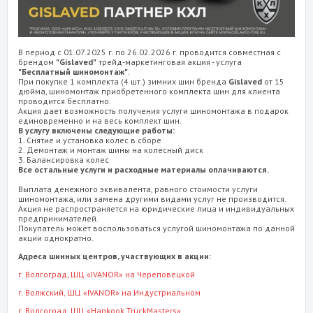
В период с 01.07.2025 г. по 26.02.2026 г. проводится совместная с
брендом
"Gislaved"
трейд-маркетинговая акция - услуга
"Бесплатный шиномонтаж"
.
При покупке 1 комплекта (4 шт.) зимних шин бренда
Gislaved
от 15
дюйма, шиномонтаж приобретенного комплекта шин для клиента
проводится бесплатно.
Акция дает возможность получения услуги шиномонтажа в подарок
единовременно и на весь комплект шин.
В услугу включены следующие работы:
1. Снятие и установка колес в сборе
2. Демонтаж и монтаж шины на колесный диск
3. Балансировка колес
Все остальные услуги и расходные материалы оплачиваются.
Выплата денежного эквивалента, равного стоимости услуги
шиномонтажа, или замена другими видами услуг не производится.
Акция не распространяется на юридические лица и индивидуальных
предпринимателей.
Покупатель может воспользоваться услугой шиномонтажа по данной
акции однократно.
Адреса шинных центров, участвующих в акции:
г. Волгоград
, ШЦ «IVANOR» на Череповецкой
г. Волжский
, ШЦ «IVANOR» на Индустриальном
г. Волгоград
, ШЦ «Hankook TruckMasters»