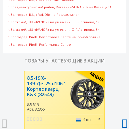
г. Среднеахтубинский район
, Магазин «SHINA.SU» на Кузнецкой
г. Волгоград
, ШЦ «IVANOR» на Рославльской
г. Волжский
, ШЦ «IVANOR» на ул. имени Ф.Г. Логинова, 68
г. Волжский
, ШЦ «IVANOR» на ул. имени Ф.Г. Логинова, 34
г. Волгоград
, Pirelli Performance Centre на Горной поляне
г. Волгоград
, Pirelli Performance Centre
ТОВАРЫ УЧАСТВУЮЩИЕ В АКЦИИ
АКЦИЯ
8.5-19(6-
139.7)et25 d106.1
Кортес кварц
K&K (82549)
8.5 R19
Арт. 32355
4 шт