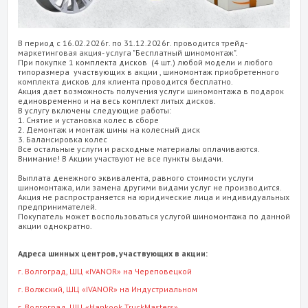
В период с 16.02.2026г. по 31.12.2026г. проводится трейд-
маркетинговая акция- услуга "Бесплатный шиномонтаж".
При покупке 1 комплекта дисков (4 шт.) любой модели и любого
типоразмера участвующих в акции , шиномонтаж приобретенного
комплекта дисков для клиента проводится бесплатно.
Акция дает возможность получения услуги шиномонтажа в подарок
единовременно и на весь комплект литых дисков.
В услугу включены следующие работы:
1. Снятие и установка колес в сборе
2. Демонтаж и монтаж шины на колесный диск
3. Балансировка колес
Все остальные услуги и расходные материалы оплачиваются.
Внимание! В Акции участвуют не все пункты выдачи.
Выплата денежного эквивалента, равного стоимости услуги
шиномонтажа, или замена другими видами услуг не производится.
Акция не распространяется на юридические лица и индивидуальных
предпринимателей.
Покупатель может воспользоваться услугой шиномонтажа по данной
акции однократно.
Адреса шинных центров, участвующих в акции:
г. Волгоград
, ШЦ «IVANOR» на Череповецкой
г. Волжский
, ШЦ «IVANOR» на Индустриальном
г. Волгоград
, ШЦ «Hankook TruckMasters»