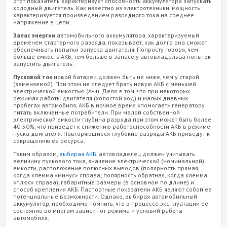
Этот показатель характеризует способность аккумулятора запускать
холодный двигатель. Как известно из электротехники, мощность
характеризуется произведением разрядного тока на среднее
напряжение в цепи.
Запас энергии
автомобильного аккумулятора, характеризуемый
временем стартерного разряда, показывает, как долго она сможет
обеспечивать попытки запуска двигателя. Попросту говоря, чем
больше емкость АКБ, тем больше в запасе у автовладельца попыток
запустить двигатель.
Пусковой ток
новой батареи должен быть не ниже, чем у старой
(заменяемой). При этом не следует брать новую АКБ с меньшей
электрической емкостью (А•ч). Дело в том, что при некоторых
режимах работы двигателя (холостой ход) и малых дневных
пробегах автомобиля, АКБ в ночное время «помогает» генератору
питать включенные потребители. При малой собственной
электрической емкости глубина разряда при этом может быть более
40-50%, что приведет к снижению работоспособности АКБ в режиме
пуска двигателя. Повторяющиеся глубокие разряды АКБ приведут к
сокращению ее ресурса.
Таким образом,
выбирая АКБ
, автовладелец должен учитывать
величину пускового тока, значение электрической (номинальной)
емкости, расположение полюсных выводов (полярность прямая,
когда клемма «минус» справа; полярность обратная, когда клемма
«плюс» справа), габаритные размеры (в основном по длине) и
способ крепления АКБ. Паспортные показатели АКБ являют собой ее
потенциальные возможности. Однако, выбирая автомобильный
аккумулятор, необходимо помнить, что в процессе эксплуатации ее
состояние во многом зависит от режима и условий работы
автомобиля.