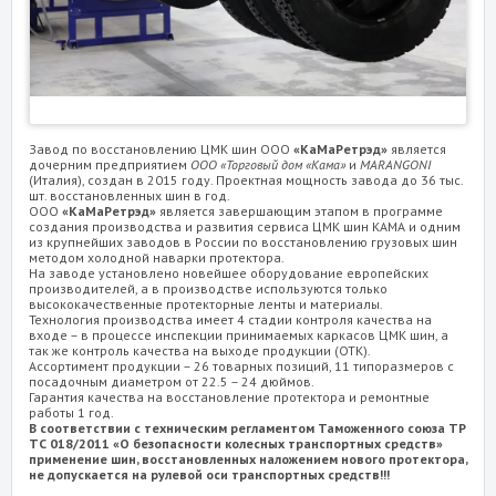
Завод по восстановлению ЦМК шин ООО
«КаМаРетрэд»
является
дочерним предприятием
ООО «Торговый дом «Кама»
и
MARANGONI
(Италия), создан в 2015 году. Проектная мощность завода до 36 тыс.
шт. восстановленных шин в год.
ООО
«КаМаРетрэд»
является завершающим этапом в программе
создания производства и развития сервиса ЦМК шин КАМА и одним
из крупнейших заводов в России по восстановлению грузовых шин
методом холодной наварки протектора.
На заводе установлено новейшее оборудование европейских
производителей, а в производстве используются только
высококачественные протекторные ленты и материалы.
Технология производства имеет 4 стадии контроля качества на
входе – в процессе инспекции принимаемых каркасов ЦМК шин, а
так же контроль качества на выходе продукции (ОТК).
Ассортимент продукции – 26 товарных позиций, 11 типоразмеров с
посадочным диаметром от 22.5 – 24 дюймов.
Гарантия качества на восстановление протектора и ремонтные
работы 1 год.
В соответствии с техническим регламентом Таможенного союза ТР
ТС 018/2011 «О безопасности колесных транспортных средств»
применение шин, восстановленных наложением нового протектора,
не допускается на рулевой оси транспортных средств!!!