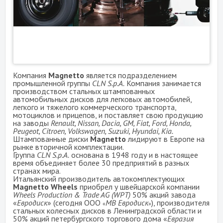
Компания
Magnetto
является подразделением
промышленной группы
CLN S.p.A.
Компания занимается
производством стальных штампованных
автомобильных дисков для легковых автомобилей,
легкого и тяжелого коммерческого транспорта,
мотоциклов и прицепов, и поставляет свою продукцию
на заводы
Renault, Nissan, Dacia, GM, Fiat, Ford, Honda,
Peugeot, Citroen, Volkswagen, Suzuki, Hyundai, Kia.
Штампованные диски
Magnetto
лидируют в Европе на
рынке вторичной комплектации.
Группа
CLN S.p.A.
основана в 1948 году и в настоящее
время объединяет более 30 предприятий в разных
странах мира.
Итальянский производитель автокомплектующих
Magnetto Wheels
приобрел у швейцарской компании
Wheels Production & Trade AG (WPT)
50% акций завода
«
Евродиск
» (сегодня ООО
МВ Евродиск
), производителя
«
»
стальных колесных дисков в Ленинградской области и
50% акций петербургского торгового дома «
Евразия