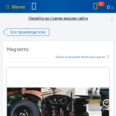
0
Меню
0
Перейти на старую версию сайта
Все производители
Magnetto
Поиск в разделе Колесные диски