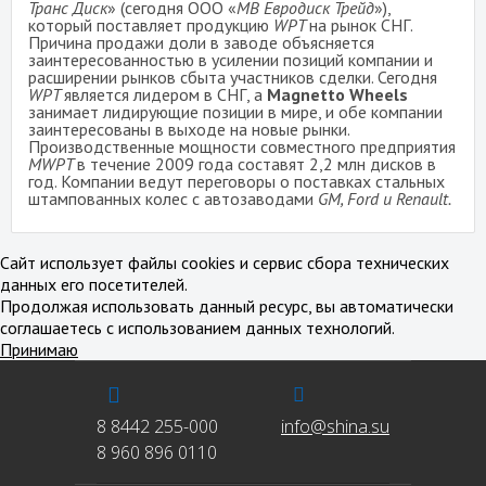
Транс Диск
» (сегодня ООО «
МВ Евродиск Трейд
»),
который поставляет продукцию
WPT
на рынок СНГ.
Причина продажи доли в заводе объясняется
заинтересованностью в усилении позиций компании и
расширении рынков сбыта участников сделки. Сегодня
WPT
является лидером в СНГ, а
Magnetto Wheels
занимает лидирующие позиции в мире, и обе компании
заинтересованы в выходе на новые рынки.
Производственные мощности совместного предприятия
MWPT
в течение 2009 года составят 2,2 млн дисков в
год. Компании ведут переговоры о поставках стальных
штампованных колес с автозаводами
GM, Ford и Renault.
Сайт использует файлы cookies и сервис сбора технических
данных его посетителей.
Продолжая использовать данный ресурс, вы автоматически
соглашаетесь с использованием данных технологий.
Принимаю
8 8442 255-000
info@shina.su
8 960 896 0110