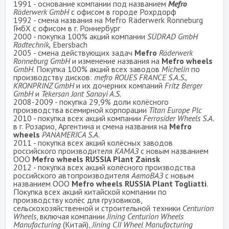
1991 - основание компании под названием
Mefro
Räderwerk GmbH
с офисом в городе Рохрдорф
1992 - смена названия на Mefro Räderwerk Ronneburg
ГмбХ с офисом в г. Роннербург
2000 - покупка 100% акций компании
SÜDRAD GmbH
Radtechnik,
Ebersbach
2005 - смена действующих задач
Mefro
Räderwerk
Ronneburg GmbH
и изменение названия на
Mefro wheels
GmbH
. Покупка 100% акций всех заводов
Michelin
по
производству дисков:
mefro ROUES FRANCE S.A.S.,
KRONPRINZ GmbH
и их дочерних компаний
Fritz Berger
GmbH
и
Tekersan Jant Sanayi A.S.
2008-2009 - покупка 29,9% доли колёсного
производства всемирной корпорации
Titan Europe Plc
2010 - покупка всех акций компании
Ferrosider Wheels S.A.
в г. Розарио, Аргентина и смена названия на
Mefro
wheels
PANAMERICA S.A.
2011 - покупка всех акций колёсных заводов
российского производителя
КАМАЗ
с новым названием
OOO
Mefro wheels RUSSIA Plant Zainsk
2012 - покупка всех акций колёсного производства
российского автопроизводителя
АвтоВАЗ
с новым
названием OOO
Mefro wheels RUSSIA Plant Togliatti
.
Покупка всех акций китайской компании по
производству колёс для грузовиков,
сельскохозяйственной и строительной техники
Centurion
Wheels
, включая компании
Jining Centurion Wheels
Manufacturing
(Китай),
Jining CII Wheel Manufacturing