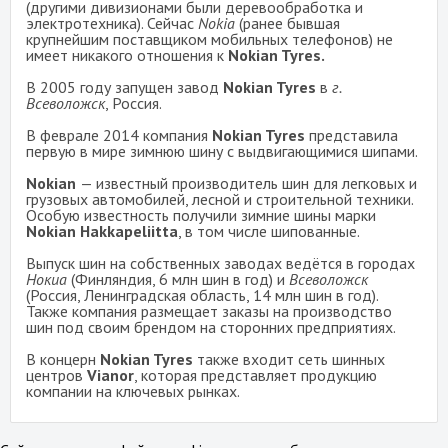
(другими дивизионами были деревообработка и
электротехника). Сейчас
Nokia
(ранее бывшая
крупнейшим поставщиком мобильных телефонов) не
имеет никакого отношения к
Nokian Tyres.
В 2005 году запущен завод
Nokian Tyres
в
г.
Всеволожск
, Россия.
В феврале 2014 компания
Nokian Tyres
представила
первую в мире зимнюю шину с выдвигающимися шипами.
Nokian
— известный производитель шин для легковых и
грузовых автомобилей, лесной и строительной техники.
Особую известность получили зимние шины марки
Nokian Hakkapeliitta
, в том числе шипованные.
Выпуск шин на собственных заводах ведётся в городах
Нокиа
(Финляндия, 6 млн шин в год) и
Всеволожск
(Россия, Ленинградская область, 14 млн шин в год).
Также компания размещает заказы на производство
шин под своим брендом на сторонних предприятиях.
В концерн
Nokian Tyres
также входит сеть шинных
центров
Vianor
, которая представляет продукцию
компании на ключевых рынках.