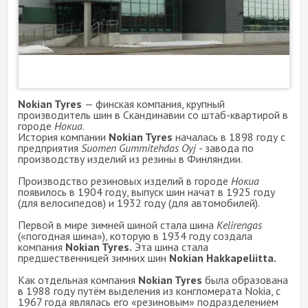
Nokian Tyres
— финская компания, крупный
производитель шин в Скандинавии со штаб-квартирой в
городе
Нокиа
.
История компании
Nokian Tyres
началась в 1898 году с
предприятия
Suomen Gummitehdas Oy
j
- завода по
производству изделий из резины в Финляндии.
Производство резиновых изделий в городе
Нокиа
появилось в 1904 году, выпуск шин начат в 1925 году
(для велосипедов) и 1932 году (для автомобилей).
Первой в мире зимней шиной стала шина
Kelirengas
(«погодная шина»), которую в 1934 году создала
компания
Nokian Tyres.
Эта шина стала
предшественницей зимних шин
Nokian Hakkapeliitta.
Как отдельная компания
Nokian Tyres
была образована
в 1988 году путём выделения из конгломерата Nokia, с
1967 года являлась его «резиновым» подразделением