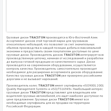
Грузовые диски
TRACSTON
производятся в Юго-Восточной Азии.
Ассортимент дисков этой торговой марки для грузовиков
относительно небольшой, что позволяет за счет значительных
объемов производства в каждой позиции добиться максимальной
экономии и предоставить своим покупателям доступные по цене
грузовые диски. Производитель дисков
TRACSTON
интегрирует всю
производственную цепочку, начиная от исследований и разработки
до выпуска готовой продукции из качественного сырья. Диски
производятся на современном оборудовании, осуществляется
контроль качества. Производитель самостоятельно производит
необходимое для расширения ассортимента дисков оборудование.
Качество грузовых дисков
TRACSTON
уже проверено российскими
дорогами и не вызывает нареканий.
Производитель колес
TRACSTON
имеет сертификаты «ISO9001:2001
Quality Management System» и «ISO/TS16949». Наибольший интерес
грузовые диски
TRACSTON
представляют для владельцев или
водителей грузовых автомобилей, кто ищет наиболее доступное по
цене предложение. Грузовые диски
TRACSTON
имеют все
необходимые сертификаты для их продажи на территории
Российской Федерации.