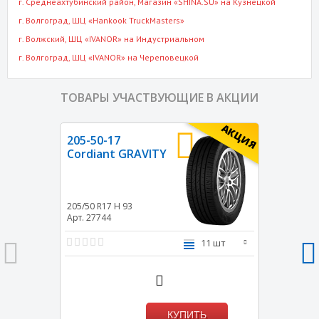
г. Среднеахтубинский район
, Магазин «SHINA.SU» на Кузнецкой
г. Волгоград
, ШЦ «Hankook TruckMasters»
г. Волжский
, ШЦ «IVANOR» на Индустриальном
г. Волгоград
, ШЦ «IVANOR» на Череповецкой
ТОВАРЫ УЧАСТВУЮЩИЕ В АКЦИИ
АКЦИЯ
205-50-17
Cordiant GRAVITY
205/50 R17
H 93
Арт. 27744
11 шт
КУПИТЬ