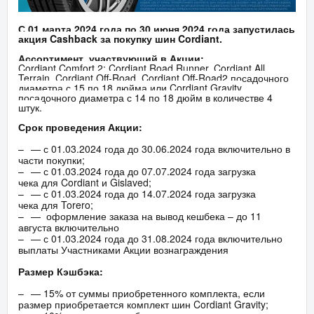
С 01 марта 2024 года по 30 июня 2024 года запустилась
акция Cashback за покупку шин Cordiant.
Ассортимент, участвующий в Акции:
Cordiant Comfort 2; Cordiant Road Runner, Cordiant All
Terrain, Cordiant Off-Road, Cordiant Off-Road2 посадочного
диаметра с 15 по 18 дюйма или Cordiant Gravity
посадочного диаметра с 14 по 18 дюйм в количестве 4
штук.
Срок проведения Акции:
— с 01.03.2024 года до 30.06.2024 года включительно в
части покупки;
— с 01.03.2024 года до 07.07.2024 года загрузка
чека для
Cordiant
и
Gislaved
;
— с 01.03.2024 года до 14.07.2024 года загрузка
чека для Torero;
— оформление заказа на вывод кешбека – до 11
августа включительно
— с 01.03.2024 года до 31.08.2024 года включительно
выплаты Участниками Акции вознаграждения
Размер Кэшбэка:
— 15% от суммы приобретенного комплекта, если
размер приобретается комплект шин Cordiant Gravity;