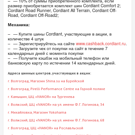
— 10% от суммы приобретенного комплекта, если
размер приобретается комплект шин Cordiant Comfort 2;
Cordiant Road Runner, Cordiant All Terrain, Cordiant Off-
Road, Cordiant Off-Road2;
Механика:
— Купите шины Cordiant, участвующие в акции, в
количестве 4 штук
— Зарегистрируйтесь на сайте
www.cashback.cordiant.ru
.
— Загрузите чек от покупки на сайт в течение 7
календарных дней с момента покупки
— Получите кэшбэк на мобильный телефон или
банковскую карту по истечении 14 календарных дней.
Адреса шинных центров, участвующих в акции:
г. Волгоград
, Магазин Shina.su на Бурейской
г. Волгоград
, Pirelli Performance Centre на Горной поляне
г. Камышин
, ШЦ «IVANOR» на Тургенева
г. Волжский
, ШЦ «IVANOR» на ул. имени Ф.Г. Логинова, 34
г. Михайловка
, Магазин Yokohama
г. Волжский
, ШЦ «IVANOR» на ул. имени Ф.Г. Логинова, 68
г. Волгоград
, ШЦ «IVANOR» на Рославльской