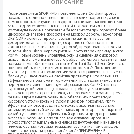
ОПИСАНИЕ
Резиновая смесь SPORT-MIX позволяет шине Cordiant Sport 3
показывать отличное сцепление на высоких скоростях даже в
самых сложных ситуациях на дороге и снижает нагрев шин. <br
/> Благодаря усовершенствованной технологии WET-COR
достигнуты высокие показатели безопасности при гораздо более
широком диапазоне скоростей на мокрой дороге. Технология
DRY-COR исключает проскальзывание шины и не дает ей
деформироваться в повороте, сохраняя стабильность пятна
контакта и сцепления шины с дорогой, предотвращая сносы и
заносы.<br /> <br /> Характеристики протектора / преимущества
<br /> Новый уровень управляемости и сцепления с дорогой:
шашечные элементы плечевого ребра протектора, соединенные
полумостами, обеспечивают шине Cordiant Sport 3 устойчивость
при резкой смене движения в поворотах. <br /> Повышение
точности разгона и торможения: разнонаправленные плечевые
блоки улучшают сцепные свойства протектора, что повышает
эффективность разгона и торможения, последовательность их
чередования уменьшает шумообразование. <br /> Отличная
курсовая устойчивость: центральные ребра увеличивают
жесткость протекторного пояса, что позволяет сократить время
реакции при маневрировании и обеспечить прекрасную
курсовую устойчивость на сухом и мокром покрытии. <br />
Эффективный отвод воды и стойкость к аквапланированию:
оптимизированный рисунок канавок протектора, его открытый
дизайн увеличивают эффективный дренаж и предотвращают
аквапланирование. Сопротивлению аквапланированию
способствуют специальные канавки во внутренней и внешней
плечевых зонах, которые повышают сцепление при большом
количестве воды на трассе.<br /> <br /> ПРИМЕНЕННЫЕ