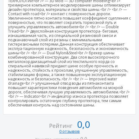
ТЕХНОЛОГИИ<br /> — 3D Mod — 3D computer modeling<br />
трехмерное компьютерное моделирование шины оптимизирует
дизайн протектора, материалы и свойства шины.<br /> <br /> —
Contact with road<br /> контакт с поверхностью дороги.
Увеличенное пятно контакта повышает коэффициент сцепления с
поверхностью, что позволяет сократить тормозной путь и
улучшить управляемость автомобиля<br /> <br /> — Double
Tread<br /> двухслойная конструкция протектора- беговая,
изнашиваемая часть, из специальной резиновой смеси и
подканавочный слой из резины с минимальными
гистерезисными потерями.Данная конструкция обеспечивает
эксплуа-тационную надежность, безопасность и экономичность
шины<br /> <br /> — Dual Nylon&Steel<br /> брекер шины
комбинированной конструкции. Два слоя высокопрочного
металлокордаизащитный слой из текстильного корда со
спиральной навивкой придают шине особую прочность и
надежность, стойкость к проколам, улучшенную управляемость,
стабилизацию формы, а также повышенную эксплуатационную
надежность и безопасность.<br /> <br /> — Improved water
drainage<br /> улучшенный отвод воды из пятнаконтакта
повышает характеристики поведения автомобиля на мокрой
дороге, обеспечивая лучшую управляемость автомобилем.<br />
<br /> — Indicator<br /> индикатор износа протектора позволяет
контролировать остаточную глубину протектора, тем самым
обеспечивая контроль над состоянием шины.
0,0
Рейтинг
0 отзывов
0,0