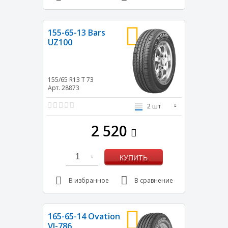
155-65-13 Bars
UZ100
155/65 R13
T
73
Арт. 28873
2 шт
2 520
1
КУПИТЬ
В избранное
В сравнение
165-65-14 Ovation
VI-786