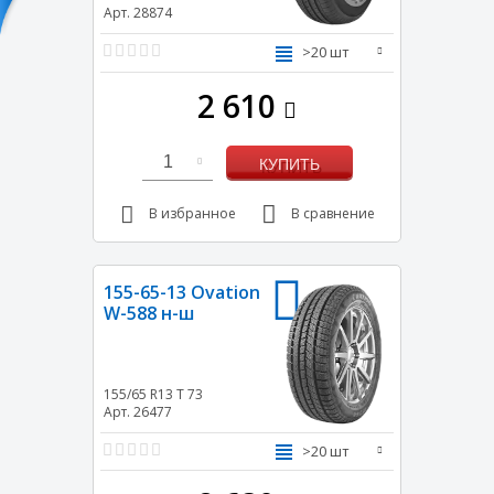
Арт. 28874
>20 шт
2 610
1
КУПИТЬ
В избранное
В сравнение
155-65-13 Ovation
W-588 н-ш
155/65 R13
T
73
Арт. 26477
>20 шт