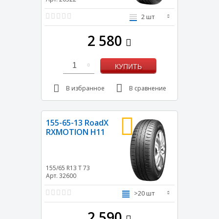
2 шт
2 580
1
КУПИТЬ
В избранное
В сравнение
155-65-13 RoadX
RXMOTION H11
155/65 R13
T
73
Арт. 32600
>20 шт
2 590