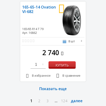
165-65-14 Ovation
VI-682
165/65 R14
T
79
Арт. 16862
8 шт
2 740
1
КУПИТЬ
В избранное
В сравнение
Показать еще
1
...
далее
2
3
124