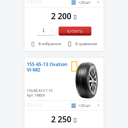
>20 шт
2 200
1
КУПИТЬ
В избранное
В сравнение
155-65-13 Ovation
VI-682
155/65 R13
T
73
Арт. 16859
>20 шт
2 250