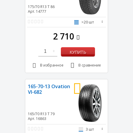
175/70 R13
T
86
Арт. 14777
>20 шт
2 710
1
КУПИТЬ
В избранное
В сравнение
165-70-13 Ovation
VI-682
165/70 R13
T
79
Арт. 16863
3 шт