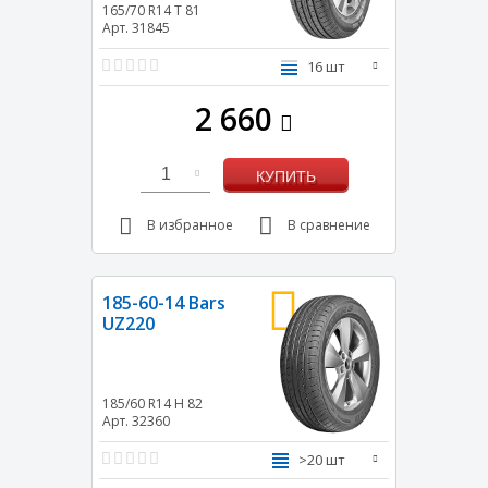
165/70 R14
T
81
Арт. 31845
16 шт
2 660
1
КУПИТЬ
В избранное
В сравнение
185-60-14 Bars
UZ220
185/60 R14
H
82
Арт. 32360
>20 шт