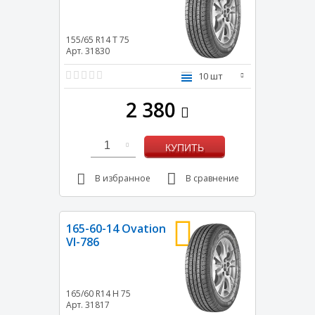
155/65 R14
T
75
Арт. 31830
10 шт
2 380
1
КУПИТЬ
В избранное
В сравнение
165-60-14 Ovation
VI-786
165/60 R14
H
75
Арт. 31817