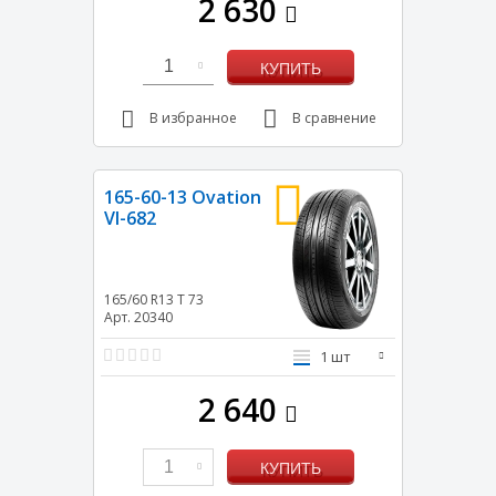
2 630
1
КУПИТЬ
В избранное
В сравнение
165-60-13 Ovation
VI-682
165/60 R13
T
73
Арт. 20340
1 шт
2 640
1
КУПИТЬ