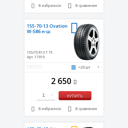
В избранное
В сравнение
155-70-13 Ovation
W-586 н-ш
155/70 R13
T
75
Арт. 17919
>20 шт
2 650
1
КУПИТЬ
В избранное
В сравнение