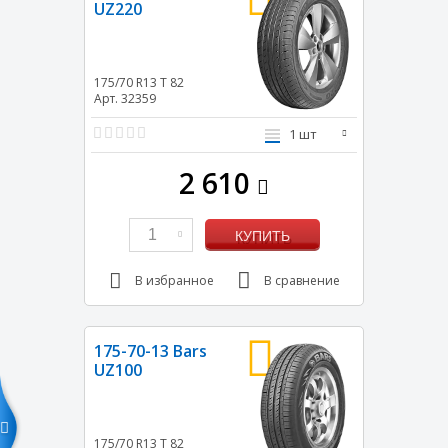
UZ220
175/70 R13
T
82
Арт. 32359
1 шт
2 610
1
КУПИТЬ
В избранное
В сравнение
175-70-13 Bars
UZ100
175/70 R13
T
82