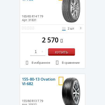
165/65 R14
T
79
Арт. 31831
2 шт
2 570
1
КУПИТЬ
В избранное
В сравнение
155-80-13 Ovation
VI-682
155/80 R13
T
79
Арт. 20322