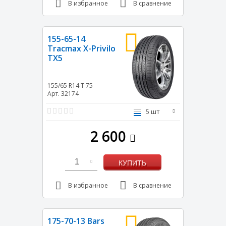
В избранное
В сравнение
155-65-14
Tracmax X-Privilo
TX5
155/65 R14
T
75
Арт. 32174
5 шт
2 600
1
КУПИТЬ
В избранное
В сравнение
175-70-13 Bars