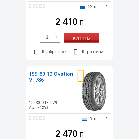
12 шт
2 410
1
КУПИТЬ
В избранное
В сравнение
155-80-13 Ovation
VI-786
155/80 R13
T
79
Арт. 31853
3 шт
2 470