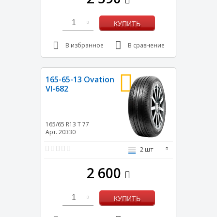
1
КУПИТЬ
В избранное
В сравнение
165-65-13 Ovation
VI-682
165/65 R13
T
77
Арт. 20330
2 шт
2 600
1
КУПИТЬ