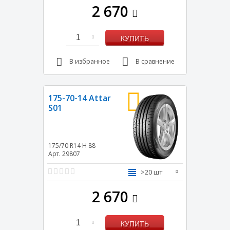
2 670
1
КУПИТЬ
В избранное
В сравнение
175-70-14 Attar
S01
175/70 R14
H
88
Арт. 29807
>20 шт
2 670
1
КУПИТЬ