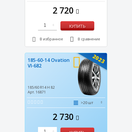
2 720
1
КУПИТЬ
В избранное
В сравнение
2023
185-60-14 Ovation
VI-682
185/60 R14
H
82
Арт. 16871
>20 шт
2 730
1