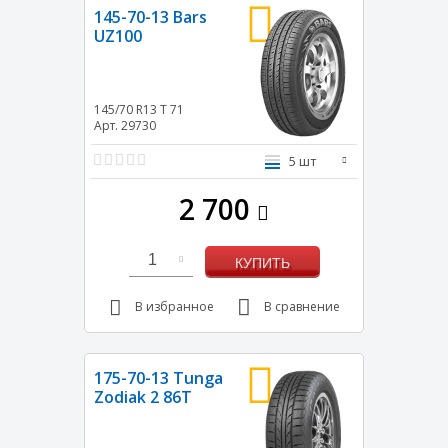
145-70-13 Bars
UZ100
145/70 R13
T
71
Арт. 29730
5 шт
2 700
1
КУПИТЬ
В избранное
В сравнение
175-70-13 Tunga
Zodiak 2 86T