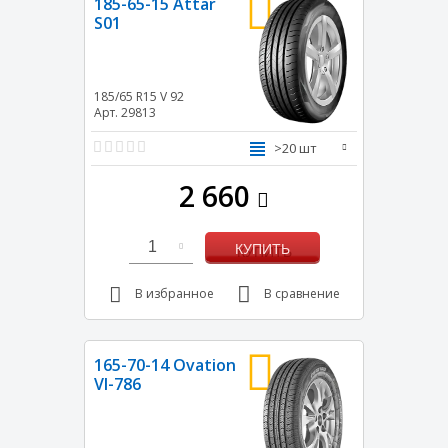
185-65-15 Attar
S01
185/65 R15
V
92
Арт. 29813
>20 шт
2 660
1
КУПИТЬ
В избранное
В сравнение
165-70-14 Ovation
VI-786