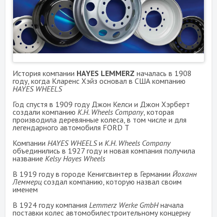
История компании
HAYES LEMMERZ
началась в 1908
году, когда Кларенс Хэйз основал в США компанию
HAYES WHEELS
Год спустя в 1909 году Джон Келси и Джон Хэрберт
создали компанию
K.H. Wheels Company
, которая
производила деревянные колеса, в том числе и для
легендарного автомобиля FORD T
Компании
HAYES WHEELS
и
K.H. Wheels Company
объединились в 1927 году и новая компания получила
название
Kelsy Hayes Wheels
В 1919 году в городе Кенигсвинтер в Германии
Йоханн
Леммерц
создал компанию, которую назвал своим
именем
В 1924 году компания
Lemmerz Werke GmbH
начала
поставки колес автомобилестроительному концерну