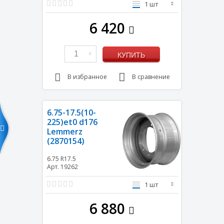
1 шт
6 420
1
КУПИТЬ
В избранное
В сравнение
6.75-17.5(10-
225)et0 d176
Lemmerz
(2870154)
6.75 R17.5
Арт. 19262
1 шт
6 880