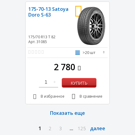
175-70-13 Satoya
Doro S-63
175/70 R13
T
82
Арт. 31085
>20 шт
2 780
1
КУПИТЬ
В избранное
В сравнение
Показать еще
1
...
далее
2
3
125