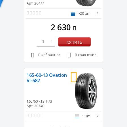
Арт. 26477
>20 шт
2 630
1
КУПИТЬ
В избранное
В сравнение
165-60-13 Ovation
VI-682
165/60 R13
T
73
Арт. 20340
1 шт