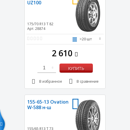
UZ100
175/70 R13
T
82
Арт. 28874
>20 шт
2 610
1
КУПИТЬ
В избранное
В сравнение
155-65-13 Ovation
W-588 н-ш
155/65 R13
T
73