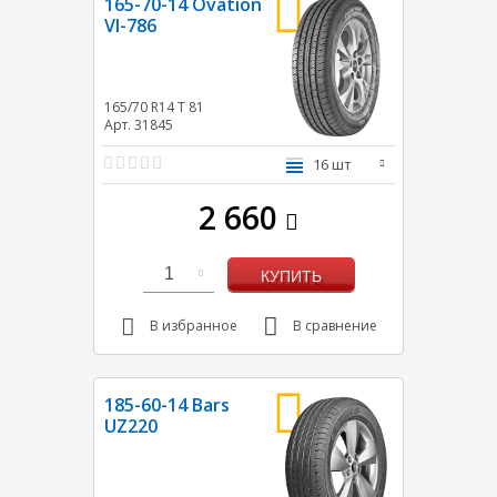
165-70-14 Ovation
VI-786
165/70 R14
T
81
Арт. 31845
16 шт
2 660
1
КУПИТЬ
В избранное
В сравнение
185-60-14 Bars
UZ220