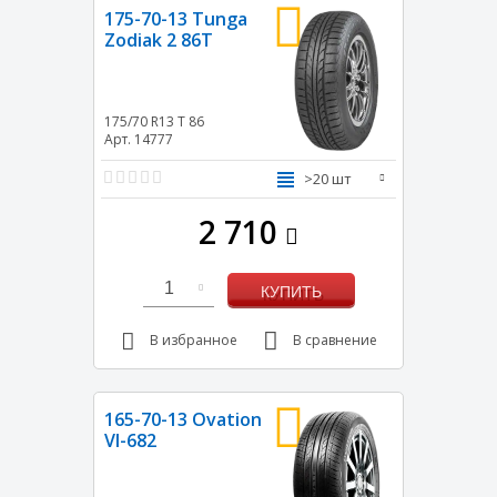
175-70-13 Tunga
Zodiak 2 86T
175/70 R13
T
86
Арт. 14777
>20 шт
2 710
1
КУПИТЬ
В избранное
В сравнение
165-70-13 Ovation
VI-682