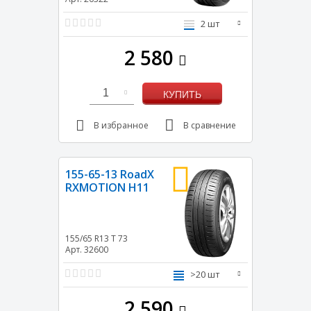
2 шт
2 580
1
КУПИТЬ
В избранное
В сравнение
155-65-13 RoadX
RXMOTION H11
155/65 R13
T
73
Арт. 32600
>20 шт
2 590