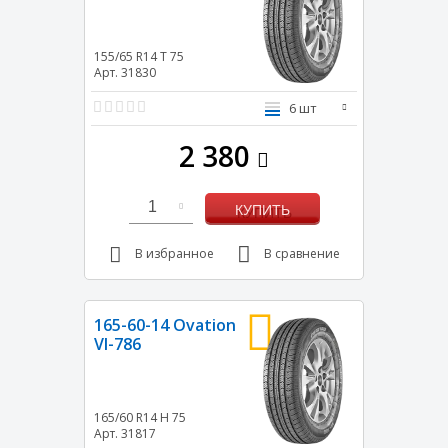
155/65 R14
T
75
Арт. 31830
6 шт
2 380
1
КУПИТЬ
В избранное
В сравнение
165-60-14 Ovation
VI-786
165/60 R14
H
75
Арт. 31817