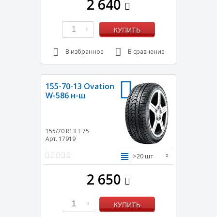
2 640
1
КУПИТЬ
В избранное
В сравнение
155-70-13 Ovation
W-586 н-ш
155/70 R13
T
75
Арт. 17919
>20 шт
2 650
1
КУПИТЬ