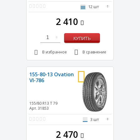
12 шт
2 410
1
КУПИТЬ
В избранное
В сравнение
155-80-13 Ovation
VI-786
155/80 R13
T
79
Арт. 31853
3 шт
2 470