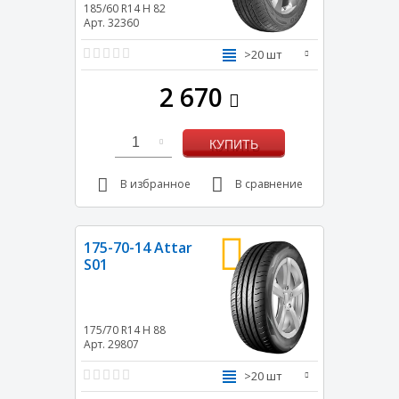
185/60 R14
H
82
Арт. 32360
>20 шт
2 670
1
КУПИТЬ
В избранное
В сравнение
175-70-14 Attar
S01
175/70 R14
H
88
Арт. 29807
>20 шт