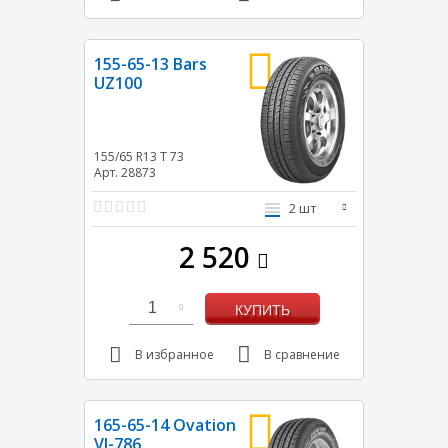
155-65-13 Bars
UZ100
155/65 R13
T
73
Арт. 28873
2 шт
2 520
1
КУПИТЬ
В избранное
В сравнение
165-65-14 Ovation
VI-786