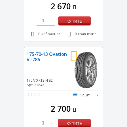
2 670
1
КУПИТЬ
В избранное
В сравнение
175-70-13 Ovation
VI-786
175/70 R13
H
82
Арт. 31843
12 шт
2 700
1
КУПИТЬ