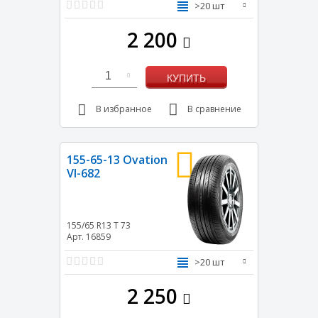
>20 шт
2 200
1
КУПИТЬ
В избранное
В сравнение
155-65-13 Ovation
VI-682
155/65 R13
T
73
Арт. 16859
>20 шт
2 250