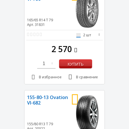
165/65 R14
T
79
Арт. 31831
2 шт
2 570
1
КУПИТЬ
В избранное
В сравнение
155-80-13 Ovation
VI-682
155/80 R13
T
79
Арт. 20322