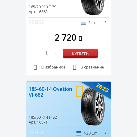
165/70 R13
T
79
Арт. 16863
3 шт
2 720
1
КУПИТЬ
В избранное
В сравнение
2023
185-60-14 Ovation
VI-682
185/60 R14
H
82
Арт. 16871
>20 шт