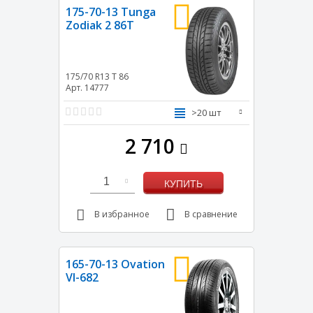
175-70-13 Tunga
Zodiak 2 86T
175/70 R13
T
86
Арт. 14777
>20 шт
2 710
1
КУПИТЬ
В избранное
В сравнение
165-70-13 Ovation
VI-682