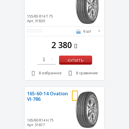
155/65 R14
T
75
Арт. 31830
6 шт
2 380
1
КУПИТЬ
В избранное
В сравнение
165-60-14 Ovation
VI-786
165/60 R14
H
75
Арт. 31817