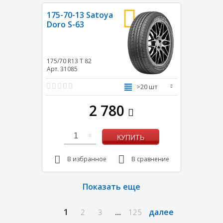
175-70-13 Satoya
Doro S-63
175/70 R13
T
82
Арт. 31085
>20 шт
2 780
1
КУПИТЬ
В избранное
В сравнение
Показать еще
1
...
далее
2
3
125