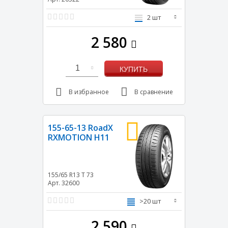
2 шт
2 580
1
КУПИТЬ
В избранное
В сравнение
155-65-13 RoadX
RXMOTION H11
155/65 R13
T
73
Арт. 32600
>20 шт
2 590