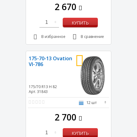
2 670
1
КУПИТЬ
В избранное
В сравнение
175-70-13 Ovation
VI-786
175/70 R13
H
82
Арт. 31843
12 шт
2 700
1
КУПИТЬ