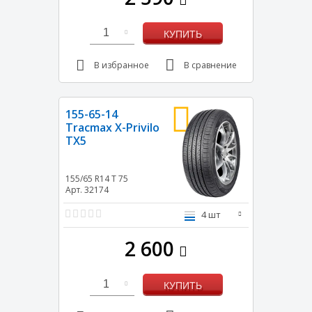
1
КУПИТЬ
В избранное
В сравнение
155-65-14
Tracmax X-Privilo
TX5
155/65 R14
T
75
Арт. 32174
4 шт
2 600
1
КУПИТЬ