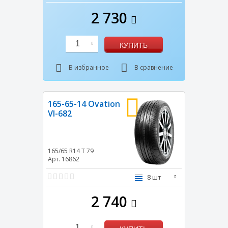
2 730
1
КУПИТЬ
В избранное
В сравнение
165-65-14 Ovation
VI-682
165/65 R14
T
79
Арт. 16862
8 шт
2 740
1