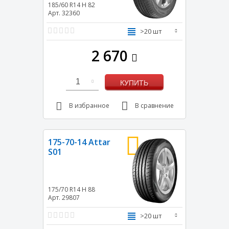
185/60 R14
H
82
Арт. 32360
>20 шт
2 670
1
КУПИТЬ
В избранное
В сравнение
175-70-14 Attar
S01
175/70 R14
H
88
Арт. 29807
>20 шт