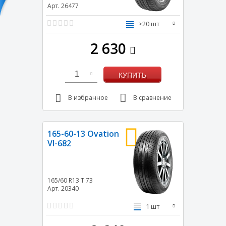
Арт. 26477
>20 шт
2 630
1
КУПИТЬ
В избранное
В сравнение
165-60-13 Ovation
VI-682
165/60 R13
T
73
Арт. 20340
1 шт