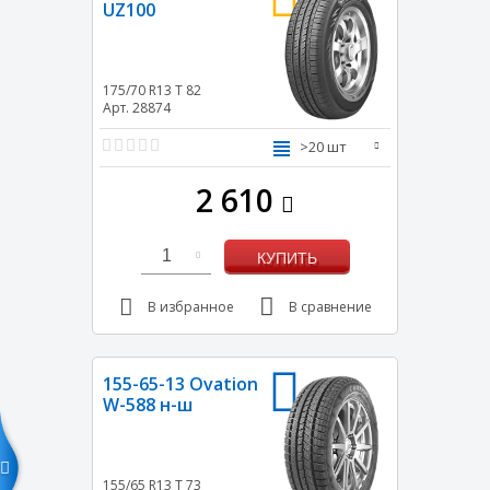
UZ100
175/70 R13
T
82
Арт. 28874
>20 шт
2 610
1
КУПИТЬ
В избранное
В сравнение
155-65-13 Ovation
W-588 н-ш
155/65 R13
T
73