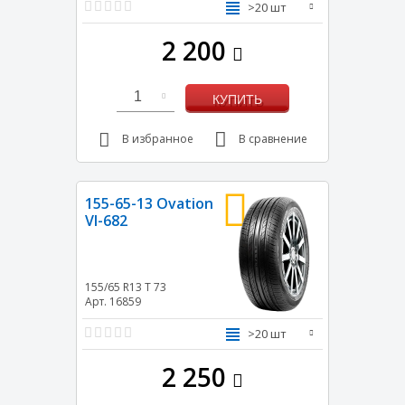
>20 шт
2 200
1
КУПИТЬ
В избранное
В сравнение
155-65-13 Ovation
VI-682
155/65 R13
T
73
Арт. 16859
>20 шт
2 250