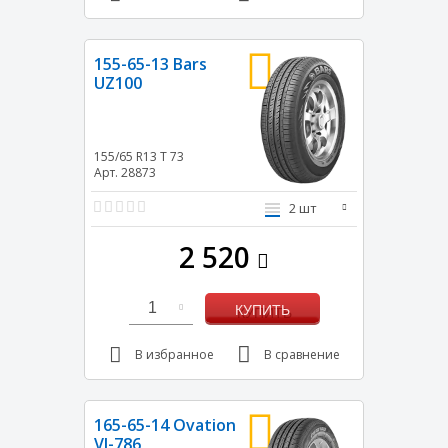
155-65-13 Bars
UZ100
155/65 R13
T
73
Арт. 28873
2 шт
2 520
1
КУПИТЬ
В избранное
В сравнение
165-65-14 Ovation
VI-786