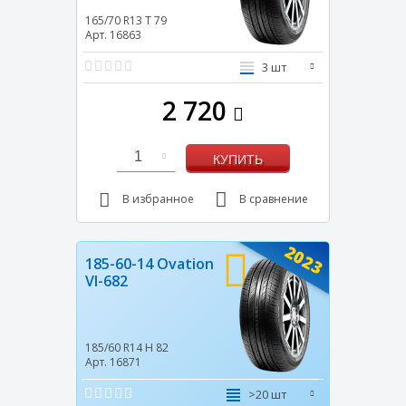
165/70 R13
T
79
Арт. 16863
3 шт
2 720
1
КУПИТЬ
В избранное
В сравнение
2023
185-60-14 Ovation
VI-682
185/60 R14
H
82
Арт. 16871
>20 шт