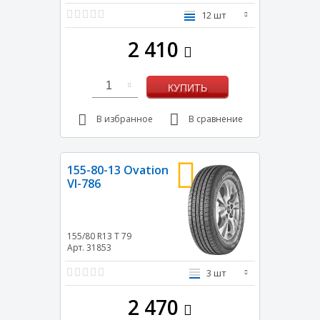
12 шт
2 410
1
КУПИТЬ
В избранное
В сравнение
155-80-13 Ovation
VI-786
155/80 R13
T
79
Арт. 31853
3 шт
2 470