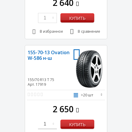
2 640
1
КУПИТЬ
В избранное
В сравнение
155-70-13 Ovation
W-586 н-ш
155/70 R13
T
75
Арт. 17919
>20 шт
2 650
1
КУПИТЬ