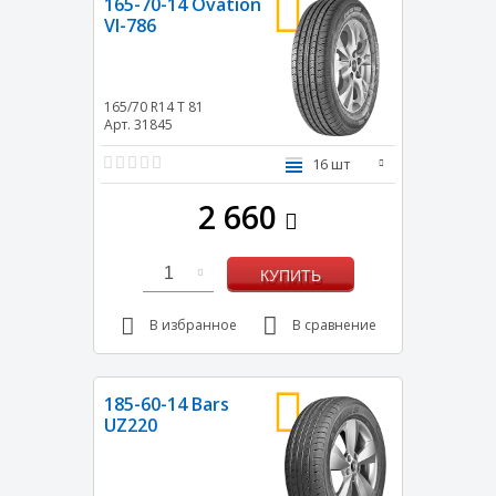
165-70-14 Ovation
VI-786
165/70 R14
T
81
Арт. 31845
16 шт
2 660
1
КУПИТЬ
В избранное
В сравнение
185-60-14 Bars
UZ220