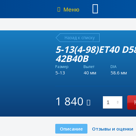
Меню
Назад к списку
5-13(4-98)ET40 D5
42B40B
Размер
Вылет
DIA
5-13
40 мм
58.6 мм
1 840
1
Описание
Отзывы и оценки