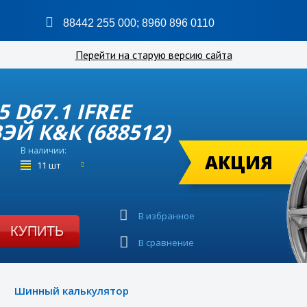
88442 255 000
;
8960 896 0110
Перейти на старую версию сайта
5 D67.1 IFREE
Й К&К (688512)
В наличии:
АКЦИЯ
11 шт
В избранное
КУПИТЬ
В сравнение
Шинный калькулятор