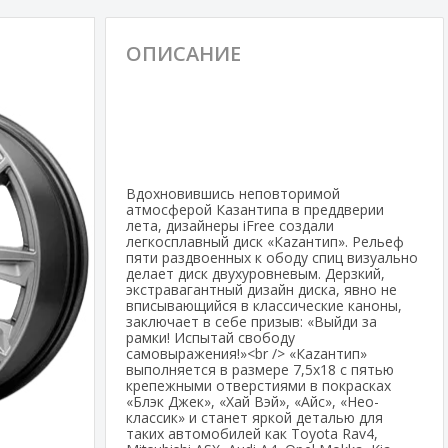
ОПИСАНИЕ
Вдохновившись неповторимой
атмосферой Казантипа в преддверии
лета, дизайнеры iFree создали
легкосплавный диск «Каzантип». Рельеф
пяти раздвоенных к ободу спиц визуально
делает диск двухуровневым. Дерзкий,
экстравагантный дизайн диска, явно не
вписывающийся в классические каноны,
заключает в себе призыв: «Выйди за
рамки! Испытай свободу
самовыражения!»<br /> «Каzантип»
выполняется в размере 7,5х18 с пятью
крепежными отверстиями в покрасках
«Блэк Джек», «Хай Вэй», «Айс», «Нео-
классик» и станет яркой деталью для
таких автомобилей как Toyota Rav4,