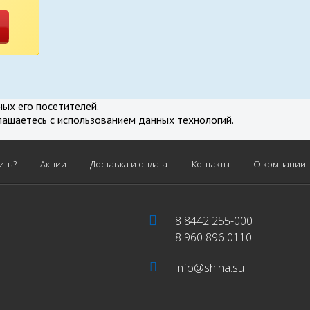
нение
ных его посетителей.
лашаетесь с использованием данных технологий.
ить?
Акции
Доставка и оплата
Контакты
О компании
8 8442 255-000
8 960 896 0110
info@shina.su