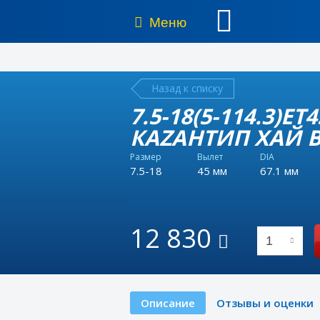
Меню
Назад к списку
7.5-18(5-114.3)ET4
КАZАНТИП ХАЙ ВЭ
Размер
Вылет
DIA
7.5-18
45 мм
67.1 мм
12 830
1
Описание
Отзывы и оценки