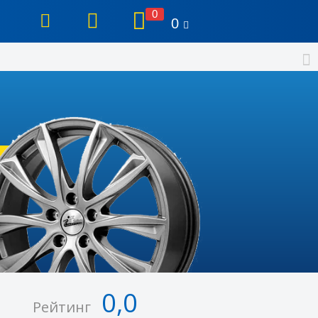
0
0
0,0
Рейтинг