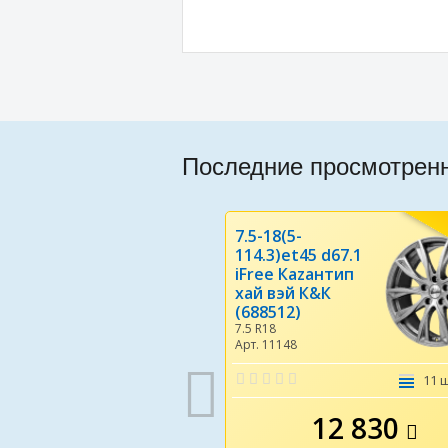
Последние просмотрен
7.5-18(5-
114.3)et45 d67.1
iFree Каzантип
хай вэй К&К
(688512)
7.5 R18
Арт. 11148
11 
12 830