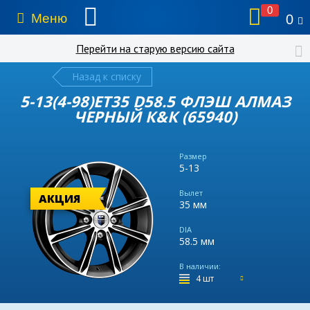
0
Меню
0
Перейти на старую версию сайта
Назад к списку
5-13(4-98)ET35 D58.5 ФЛЭШ АЛМАЗ
ЧЕРНЫЙ К&К (65940)
Размер
5-13
Вылет
АКЦИЯ
35 мм
DIA
58.5 мм
В наличии:
4 шт