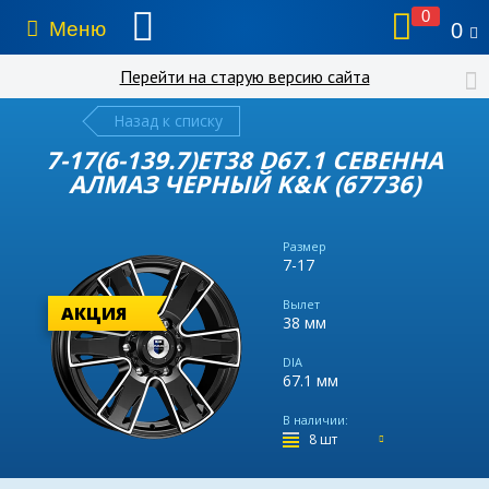
0
Меню
0
Перейти на старую версию сайта
Назад к списку
7-17(6-139.7)ET38 D67.1 СЕВЕННА
АЛМАЗ ЧЕРНЫЙ K&K (67736)
Размер
7-17
Вылет
АКЦИЯ
38 мм
DIA
67.1 мм
В наличии:
8 шт