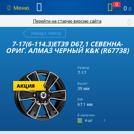
0
Меню
0
Перейти на старую версию сайта
Назад к списку
7-17(6-114.3)ET39 D67.1 СЕВЕННА-
ОРИГ. АЛМАЗ ЧЕРНЫЙ K&K (R67738)
Размер
7-17
Вылет
АКЦИЯ
39 мм
DIA
67.1 мм
В наличии:
4 шт