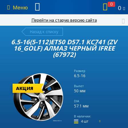
0
Меню
0
Перейти на старую версию сайта
Назад к списку
6.5-16(5-112)ET50 D57.1 КС741 (ZV
16_GOLF) АЛМАЗ ЧЕРНЫЙ IFREE
(67972)
Размер
6.5-16
Вылет
АКЦИЯ
50 мм
DIA
57.1 мм
В наличии:
4 шт