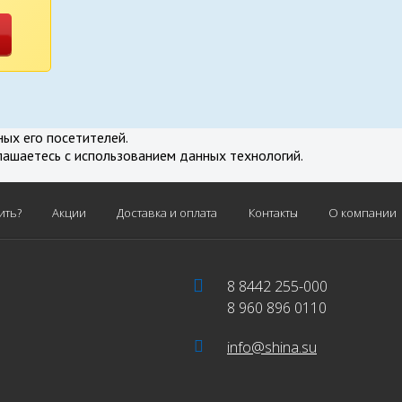
нение
ных его посетителей.
лашаетесь с использованием данных технологий.
ить?
Акции
Доставка и оплата
Контакты
О компании
8 8442 255-000
8 960 896 0110
info@shina.su