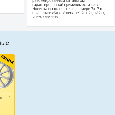
рекомендованным каталогом
гарантированной применимости.<br />
Новинка выполняется в размере 7х17 в
покрасках: «Блэк Джек», «Хай вэй», «Айс»,
«Нео-Классик».
ные
АКЦИЯ
шт