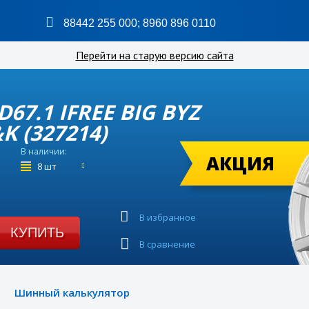
88442 255 000
;
8960 896 0110
Перейти на старую версию сайта
 D67.1 IFREE BIG BYZ
 (327214)
В наличии:
АКЦИЯ
8 шт
В избранное
КУПИТЬ
В сравнение
Шинный калькулятор