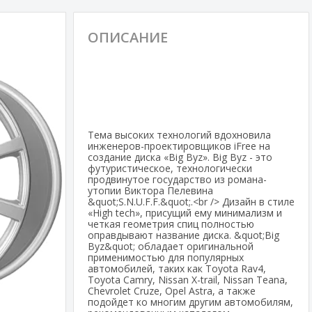
ОПИСАНИЕ
Тема высоких технологий вдохновила
инженеров-проектировщиков iFree на
создание диска «Big Byz». Big Byz - это
футуристическое, технологически
продвинутое государство из романа-
утопии Виктора Пелевина
&quot;S.N.U.F.F.&quot;.<br /> Дизайн в стиле
«High tech», присущий ему минимализм и
четкая геометрия спиц полностью
оправдывают название диска. &quot;Big
Byz&quot; обладает оригинальной
применимостью для популярных
автомобилей, таких как Toyota Rav4,
Toyota Camry, Nissan X-trail, Nissan Teana,
Chevrolet Cruze, Opel Astra, а также
подойдет ко многим другим автомобилям,