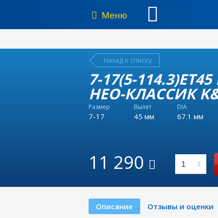
Меню
Назад к списку
7-17(5-114.3)ET45
НЕО-КЛАССИК K&K
Размер
Вылет
DIA
7-17
45 мм
67.1 мм
11 290
1
Описание
Отзывы и оценки