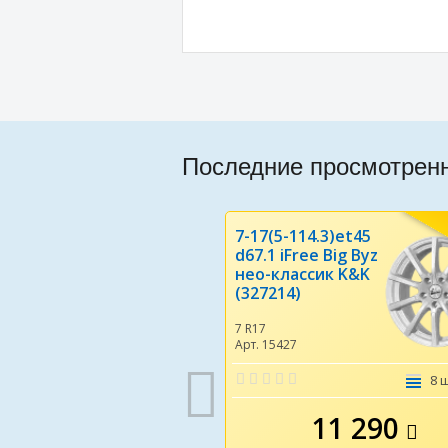
Последние просмотрен
7-17(5-114.3)et45
d67.1 iFree Big Byz
нео-классик K&K
(327214)
7 R17
Арт. 15427
8 
11 290