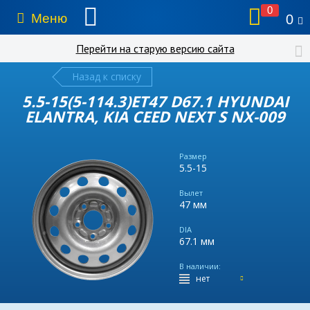
0
Меню
0
Перейти на старую версию сайта
Назад к списку
5.5-15(5-114.3)ET47 D67.1 HYUNDAI
ELANTRA, KIA CEED NEXT S NX-009
Размер
5.5-15
Вылет
47 мм
DIA
67.1 мм
В наличии:
нет