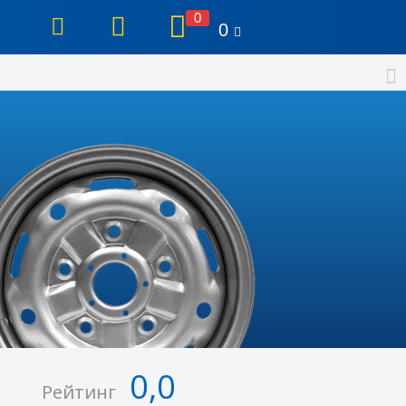
0
0
0,0
Рейтинг