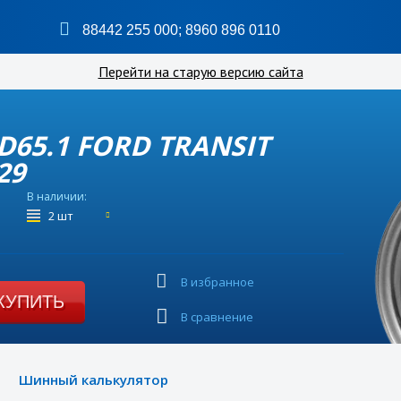
88442 255 000
;
8960 896 0110
Перейти на старую версию сайта
0 D65.1 FORD TRANSIT
29
В наличии:
2 шт
В избранное
КУПИТЬ
В сравнение
Шинный калькулятор