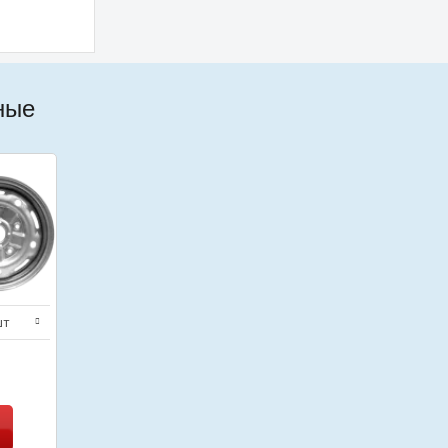
ные
шт