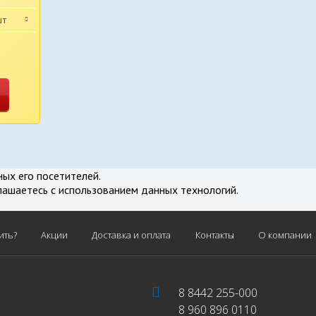
шт
нение
ных его посетителей.
лашаетесь с использованием данных технологий.
ить?
Акции
Доставка и оплата
Контакты
О компании
8 8442 255-000
8 960 896 0110