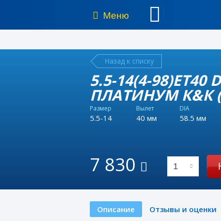
Меню
Назад к списку
5.5-14(4-98)ET40
ПЛАТИНУМ К&К (
Размер
Вылет
DIA
5.5-14
40 мм
58.5 мм
7 830
1
Описание
Отзывы и оценки