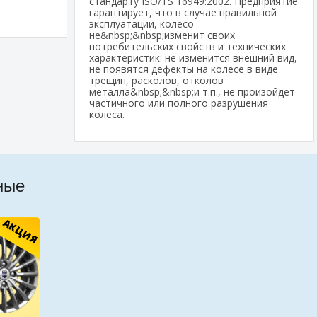
стандарту ISO/TS 16949:2002. Предприятие
гарантирует, что в случае правильной
эксплуатации, колесо
не&nbsp;&nbsp;изменит своих
потребительских свойств и технических
характеристик: не изменится внешний вид,
не появятся дефекты на колесе в виде
трещин, расколов, отколов
металла&nbsp;&nbsp;и т.п., не произойдет
частичного или полного разрушения
колеса.
ные
АКЦИЯ