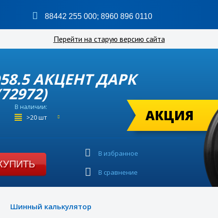
88442 255 000
;
8960 896 0110
Перейти на старую версию сайта
 D58.5 АКЦЕНТ ДАРК
72972)
В наличии:
АКЦИЯ
>20 шт
В избранное
КУПИТЬ
В сравнение
Шинный калькулятор