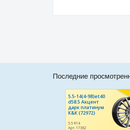
Последние просмотрен
5.5-14(4-98)et40
d58.5 Акцент
дарк платинум
К&К (72972)
5.5 R14
Арт. 17382