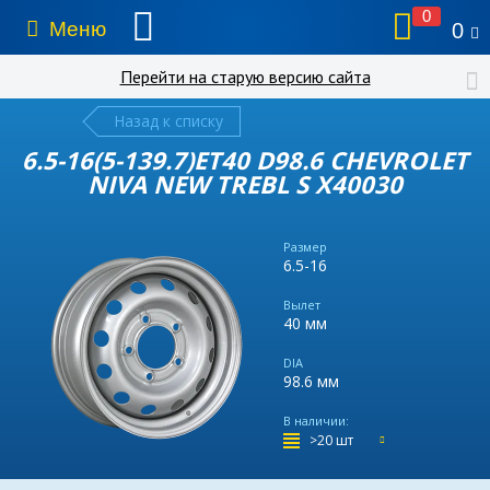
0
Меню
0
Перейти на старую версию сайта
Назад к списку
6.5-16(5-139.7)ET40 D98.6 CHEVROLET
NIVA NEW TREBL S X40030
Размер
6.5-16
Вылет
40 мм
DIA
98.6 мм
В наличии:
>20 шт