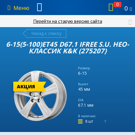
0
Меню
0
Перейти на старую версию сайта
Назад к списку
6-15(5-100)ET45 D67.1 IFREE S.U. НЕО-
КЛАССИК K&K (275207)
Размер
6-15
Вылет
АКЦИЯ
45 мм
DIA
67.1 мм
В наличии:
8 шт