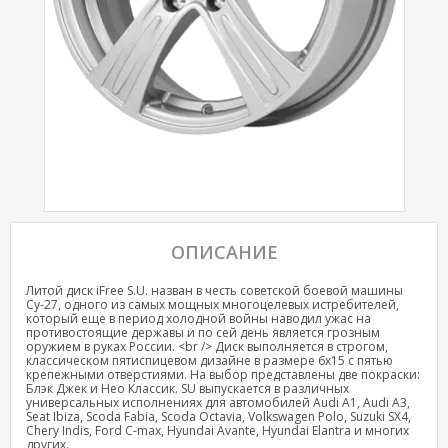
ОПИСАНИЕ
Литой диск iFree S.U. назван в честь советской боевой машины
Су-27, одного из самых мощных многоцелевых истребителей,
который еще в период холодной войны наводил ужас на
противостоящие державы и по сей день является грозным
оружием в руках России. <br /> Диск выполняется в строгом,
классическом пятиспицевом дизайне в размере 6х15 с пятью
крепежными отверстиями. На выбор представлены две покраски:
Блэк Джек и Нео Классик. SU выпускается в различных
универсальных исполнениях для автомобилей Audi A1, Audi A3,
Seat Ibiza, Scoda Fabia, Scoda Octavia, Volkswagen Polo, Suzuki SX4,
Chery Indis, Ford C-max, Hyundai Avante, Hyundai Elantra и многих
других.