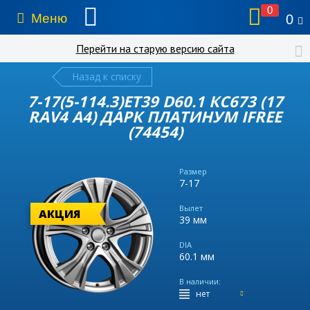
0
Меню
0
Перейти на старую версию сайта
Назад к списку
7-17(5-114.3)ET39 D60.1 КС673 (17
RAV4 A4) ДАРК ПЛАТИНУМ IFREE
(74454)
Размер
7-17
Вылет
АКЦИЯ
39 мм
DIA
60.1 мм
В наличии:
нет