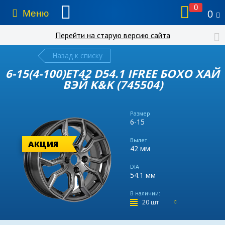
0
Меню
0
Перейти на старую версию сайта
Назад к списку
6-15(4-100)ET42 D54.1 IFREE БОХО ХАЙ
ВЭЙ K&K (745504)
Размер
6-15
Вылет
АКЦИЯ
42 мм
DIA
54.1 мм
В наличии:
20 шт