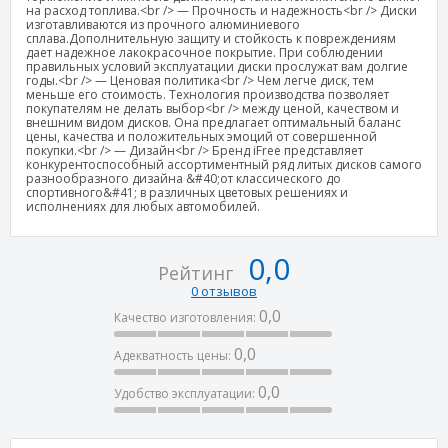
на расход топлива.<br /> — Прочность и надежность<br /> Диски
изготавливаются из прочного алюминиевого
сплава.Дополнительную защиту и стойкость к повреждениям
дает надежное лакокрасочное покрытие. При соблюдении
правильных условий эксплуатации диски прослужат вам долгие
годы.<br /> — Ценовая политика<br /> Чем легче диск, тем
меньше его стоимость. Технология производства позволяет
покупателям не делать выбор<br /> между ценой, качеством и
внешним видом дисков. Она предлагает оптимальный баланс
цены, качества и положительных эмоций от совершенной
покупки.<br /> — Дизайн<br /> Бренд iFree представляет
конкурентоспособный ассортиментный ряд литых дисков самого
разнообразного дизайна &#40;от классического до
спортивного&#41; в различных цветовых решениях и
исполнениях для любых автомобилей.
0,0
Рейтинг
0 отзывов
0,0
Качество изготовления:
0,0
Адекватность цены:
0,0
Удобство эксплуатации: