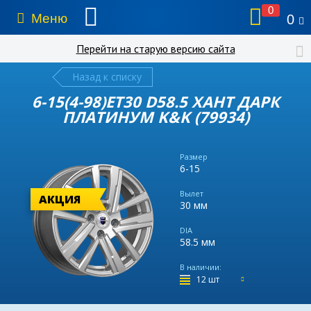
0
Меню
0
Перейти на старую версию сайта
Назад к списку
6-15(4-98)ET30 D58.5 ХАНТ ДАРК
ПЛАТИНУМ K&K (79934)
Размер
6-15
Вылет
АКЦИЯ
30 мм
DIA
58.5 мм
В наличии:
12 шт