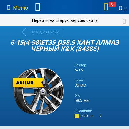
0
Меню
0
Перейти на старую версию сайта
Назад к списку
6-15(4-98)ET35 D58.5 ХАНТ АЛМАЗ
ЧЕРНЫЙ K&K (84386)
Размер
6-15
Вылет
АКЦИЯ
35 мм
DIA
58.5 мм
В наличии:
>20 шт