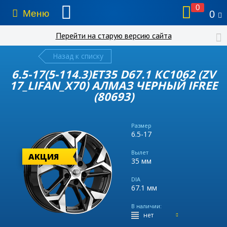
0
Меню
0
Перейти на старую версию сайта
Назад к списку
6.5-17(5-114.3)ET35 D67.1 КС1062 (ZV
17_LIFAN_X70) АЛМАЗ ЧЕРНЫЙ IFREE
(80693)
Размер
6.5-17
Вылет
АКЦИЯ
35 мм
DIA
67.1 мм
В наличии:
нет