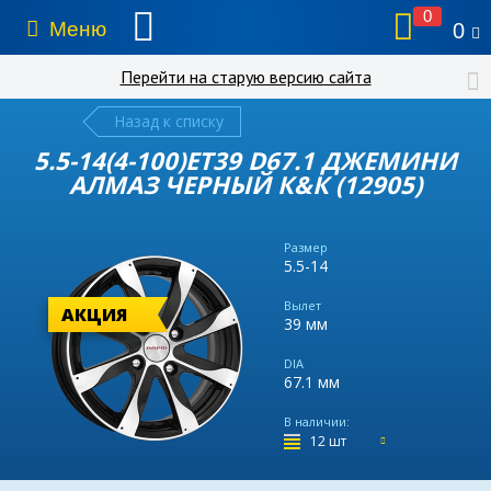
0
Меню
0
Перейти на старую версию сайта
Назад к списку
5.5-14(4-100)ET39 D67.1 ДЖЕМИНИ
АЛМАЗ ЧЕРНЫЙ К&К (12905)
Размер
5.5-14
Вылет
АКЦИЯ
39 мм
DIA
67.1 мм
В наличии:
12 шт