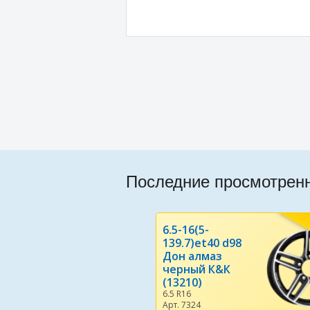
Последние просмотрен
6.5-16(5-
139.7)et40 d98
Дон алмаз
черный К&К
(13210)
6.5 R16
Арт. 7324