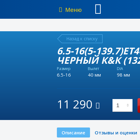
Меню
Назад к списку
6.5-16(5-139.7)E
ЧЕРНЫЙ К&К (132
Размер
Вылет
DIA
6.5-16
40 мм
98 мм
11 290
1
Описание
Отзывы и оценки