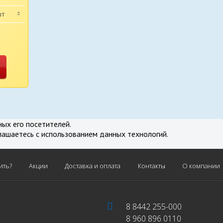
шт
нение
ных его посетителей.
лашаетесь с использованием данных технологий.
ить?
Акции
Доставка и оплата
Контакты
О компании
8 8442 255-000
8 960 896 0110