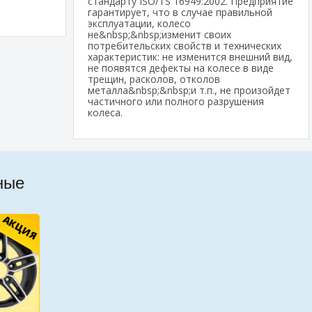
стандарту ISO/TS 16949:2002. Предприятие
гарантирует, что в случае правильной
эксплуатации, колесо
не&nbsp;&nbsp;изменит своих
потребительских свойств и технических
характеристик: не изменится внешний вид,
не появятся дефекты на колесе в виде
трещин, расколов, отколов
металла&nbsp;&nbsp;и т.п., не произойдет
частичного или полного разрушения
колеса.
ные
АКЦИЯ