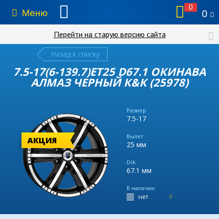
0
Меню
0
Перейти на старую версию сайта
Назад к списку
7.5-17(6-139.7)ET25 D67.1 ОКИНАВА
АЛМАЗ ЧЕРНЫЙ К&К (25978)
Размер
7.5-17
Вылет
АКЦИЯ
25 мм
DIA
67.1 мм
В наличии:
нет