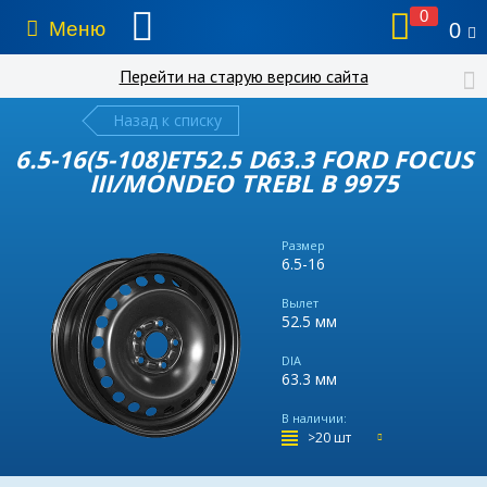
0
Меню
0
Перейти на старую версию сайта
Назад к списку
6.5-16(5-108)ET52.5 D63.3 FORD FOCUS
III/MONDEO TREBL B 9975
Размер
6.5-16
Вылет
52.5 мм
DIA
63.3 мм
В наличии:
>20 шт