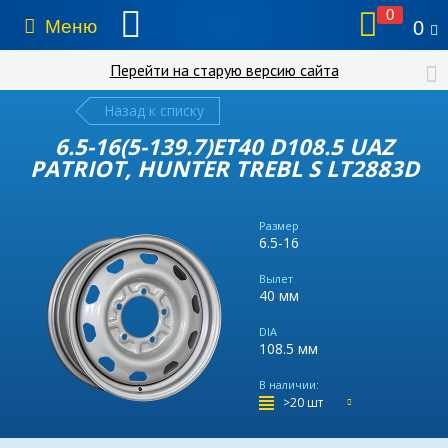
0
Меню
0
Перейти на старую версию сайта
Назад к списку
6.5-16(5-139.7)ET40 D108.5 UAZ
PATRIOT, HUNTER TREBL S LT2883D
Размер
6.5-16
Вылет
40 мм
DIA
108.5 мм
В наличии:
>20 шт