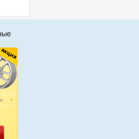
ные
АКЦИЯ
шт