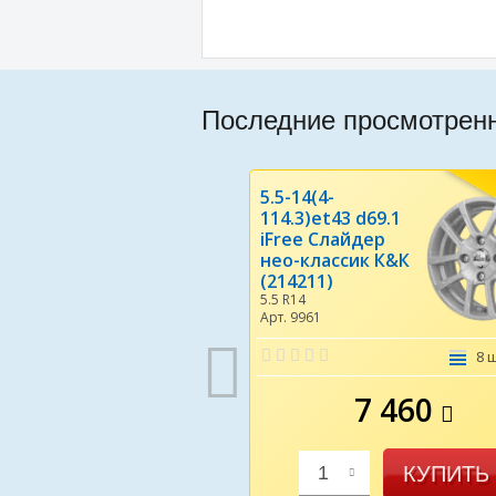
Последние просмотрен
5.5-14(4-
114.3)et43 d69.1
iFree Слайдер
нео-классик К&К
(214211)
5.5 R14
Арт. 9961
8 
7 460
КУПИТЬ
1