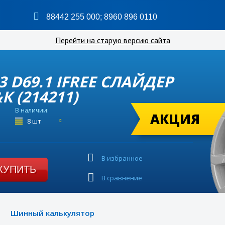
88442 255 000
;
8960 896 0110
Перейти на старую версию сайта
T43 D69.1 IFREE СЛАЙДЕР
 (214211)
В наличии:
АКЦИЯ
8 шт
В избранное
КУПИТЬ
В сравнение
Шинный калькулятор