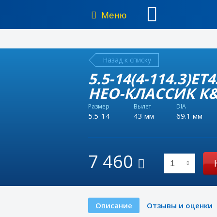
Меню
Назад к списку
5.5-14(4-114.3)E
НЕО-КЛАССИК К&К
Размер
Вылет
DIA
5.5-14
43 мм
69.1 мм
7 460
1
Описание
Отзывы и оценки