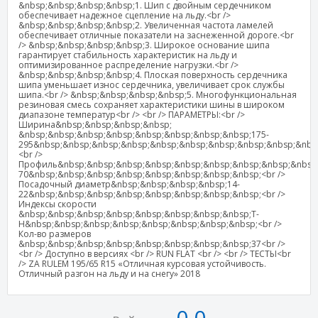
&nbsp;&nbsp;&nbsp;&nbsp;1. Шип с двойным сердечником
обеспечивает надежное сцепление на льду.<br />
&nbsp;&nbsp;&nbsp;&nbsp;2. Увеличенная частота ламелей
обеспечивает отличные показатели на заснеженной дороге.<br
/> &nbsp;&nbsp;&nbsp;&nbsp;3. Широкое основание шипа
гарантирует стабильность характеристик на льду и
оптимизированное распределение нагрузки.<br />
&nbsp;&nbsp;&nbsp;&nbsp;4. Плоская поверхность сердечника
шипа уменьшает износ сердечника, увеличивает срок службы
шипа.<br /> &nbsp;&nbsp;&nbsp;&nbsp;5. Многофункциональная
резиновая смесь сохраняет характеристики шины в широком
диапазоне температур<br /> <br /> ПАРАМЕТРЫ:<br />
Ширина&nbsp;&nbsp;&nbsp;&nbsp;
&nbsp;&nbsp;&nbsp;&nbsp;&nbsp;&nbsp;&nbsp;&nbsp;175-
295&nbsp;&nbsp;&nbsp;&nbsp;&nbsp;&nbsp;&nbsp;&nbsp;&nbsp;&nbs
<br />
Профиль&nbsp;&nbsp;&nbsp;&nbsp;&nbsp;&nbsp;&nbsp;&nbsp;&nbsp;
70&nbsp;&nbsp;&nbsp;&nbsp;&nbsp;&nbsp;&nbsp;&nbsp;<br />
Посадочный диаметр&nbsp;&nbsp;&nbsp;&nbsp;14-
22&nbsp;&nbsp;&nbsp;&nbsp;&nbsp;&nbsp;&nbsp;&nbsp;<br />
Индексы скорости
&nbsp;&nbsp;&nbsp;&nbsp;&nbsp;&nbsp;&nbsp;&nbsp;T-
H&nbsp;&nbsp;&nbsp;&nbsp;&nbsp;&nbsp;&nbsp;&nbsp;<br />
Кол-во размеров
&nbsp;&nbsp;&nbsp;&nbsp;&nbsp;&nbsp;&nbsp;&nbsp;37<br />
<br /> Доступно в версиях <br /> RUN FLAT <br /> <br /> ТЕСТЫ<br
/> ZA RULEM 195/65 R15 «Отличная курсовая устойчивость.
Отличный разгон на льду и на снегу» 2018
0,0