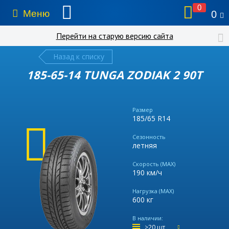
0
Меню
0
Перейти на старую версию сайта
Назад к списку
185-65-14 TUNGA ZODIAK 2 90T
Размер
185/65 R14
Сезонность
летняя
Скорость (MAX)
190 км/ч
Нагрузка (MAX)
600 кг
В наличии:
>20 шт