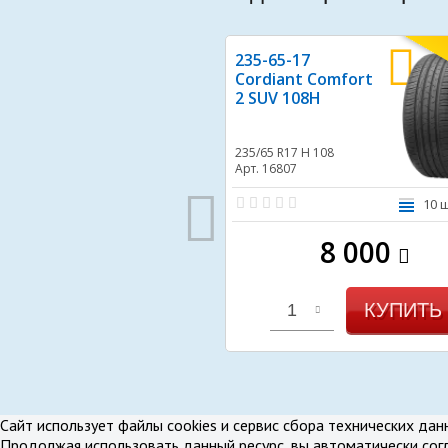
235-65-17
Cordiant Comfort
2 SUV 108H
235/65 R17
H 108
Арт. 16807
10 
8 000
КУПИТЬ
1
В избранное
В срав
Сайт использует файлы cookies и сервис сбора технических дан
Продолжая использовать данный ресурс, вы автоматически сог