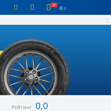
0
0
0,0
Рейтинг