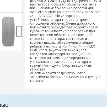
ширины отводят воду из внутренней части
протектора, осушают область контакта
внешней плечевой зоны с дорогой для
лучшего сцепления в поворотах. <br /> <br
/> — DRY-COR. <br /> Курсовая
устойчивость гарантирована тремя
сплошными ребрами. Смена дорожного
покрытия происходит без корректировки
курса. Устойчивость в поворотах и при
перестроении обеспечивает внешняя
сторона протектора, состоящая из
крупных шашек, объединенных общим
ребром жесткости. <br /> <br /> — FLEX-
COR. <br /> Акустический комфорт
создаётся благодаря инновационной
методике оптимизации чередования
уникальных элементов протектора и
граней «Антишум». Амортизационные
свойства
обеспечивают&nbsp;&nbsp;более
эластичная боковина и новая конструкция
каркаса.
ные