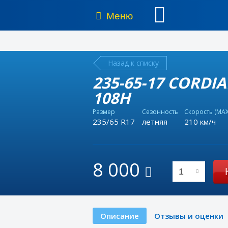
Меню
Назад к списку
235-65-17 CORDI
108H
Размер
Сезонность
Скорость (MAX
235/65 R17
летняя
210 км/ч
8 000
1
Описание
Отзывы и оценки