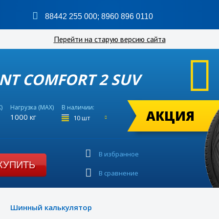
88442 255 000
;
8960 896 0110
Перейти на старую версию сайта
ANT COMFORT 2 SUV
)
Нагрузка (MAX)
В наличии:
АКЦИЯ
1000 кг
10 шт
В избранное
КУПИТЬ
В сравнение
Шинный калькулятор