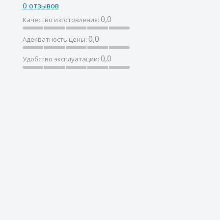
0 отзывов
0,0
Качество изготовления:
0,0
Адекватность цены:
0,0
Удобство эксплуатации:
p;и&nbsp;&nbsp;отличная&nbsp;&nbsp;управляемость&nbsp;&nbs
катки&nbsp;&nbsp;шипов:&nbsp;&nbsp;благодаря&nbsp;&nbsp;сп