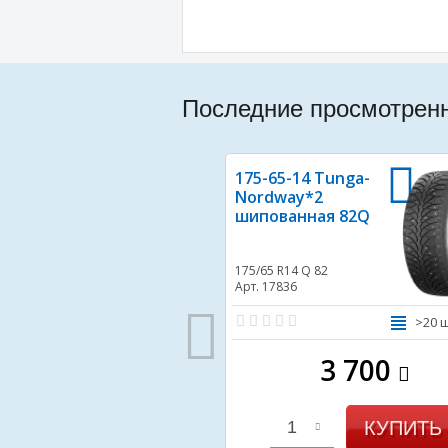
Последние просмотрен
175-65-14 Tunga-
Nordway*2
шипованная 82Q
175/65 R14
Q 82
Арт. 17836
>20 
3 700
КУПИТЬ
1