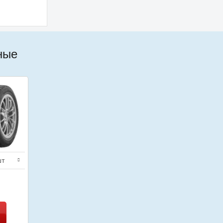
ные
шт