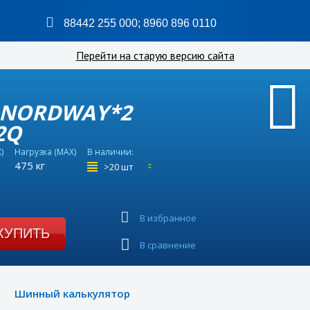
88442 255 000
;
8960 896 0110
Перейти на старую версию сайта
A-NORDWAY*2
2Q
)
Нагрузка (MAX)
В наличии:
475 кг
>20 шт
В избранное
КУПИТЬ
В сравнение
Шинный калькулятор