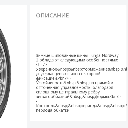
ОПИСАНИЕ
Зимние шипованные шины Tunga Nordway
2 обладают следующими особенностями:
<br /> -
Уверенное&nbsp;&nbsp;торможение&nbsp;&nbs
двухфланцевых шипов с якорной
фиксацией.<br /> -
Устойчивость&nbsp;&nbsp;на прямой и
отточенная управляемость: благодаря
сплошному центральному ребру
зигзагообразной&nbsp;&nbsp;формы.<br />
-
Контроль&nbsp;&nbsp;периода&nbsp;&nbsp;об
периода обкатки.