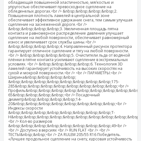
обладающая повышенной эластичностью, мягкостью и
упругостью обеспечивает превосходное сцепление на
обледенелых дорогах.<br /> &nbsp;&nbsp;&nbsp;&nbsp;2.
Повышенная плотность ламелей в центральной зоне
обеспечивает эффективное удержание снега, тем самым улучшая
сцепление на заснеженной дороге.<br />
&nbsp;&nbsp;&nbsp;&nbsp;3. Увеличенная площадь пятна
контакта и равномерное распределение давления улучшает
сцепление на любой поверхности, обеспечивает равномерный
износ и увеличивает срок службы шины.<br />
&nbsp;&nbsp;&nbsp;&nbsp;4. Направленный рисунок протектора
гарантирует отличное сцепление и тягу на любой поверхности.
<br /> &nbsp;&nbsp;&nbsp;&nbsp;5. Очистители льда от водяной
плёнки в пятне контакта усиливают сцепление в экстремальных
условиях. <br /> &nbsp;&nbsp;&nbsp;&nbsp;6. Технология 3D
ламелей гарантирует устойчивость на высоких скоростях на
сухой и мокрой поверхности.<br /> <br /> ПАРАМЕТРЫ:<br />
Ширина&nbsp;&nbsp;&nbsp;&nbsp;
&nbsp;&nbsp;&nbsp;&nbsp;&nbsp;&nbsp;&nbsp;&nbsp;175-
285&nbsp;&nbsp;&nbsp;&nbsp;&nbsp;&nbsp;&nbsp;&nbsp;<br />
Профиль&nbsp;&nbsp;&nbsp;&nbsp;&nbsp;&nbsp;&nbsp;&nbsp;&nbsp;
65&nbsp;&nbsp;&nbsp;&nbsp;<br /> Посадочный
диаметр&nbsp;&nbsp;&nbsp;&nbsp;14-
20&nbsp;&nbsp;&nbsp;&nbsp;&nbsp;&nbsp;&nbsp;&nbsp;<br />
Индексы скорости
&nbsp;&nbsp;&nbsp;&nbsp;&nbsp;&nbsp;&nbsp;&nbsp;T-
H&nbsp;&nbsp;&nbsp;&nbsp;&nbsp;&nbsp;&nbsp;&nbsp;&nbsp;&nbsp;
<br /> Кол-во размеров
&nbsp;&nbsp;&nbsp;&nbsp;&nbsp;&nbsp;&nbsp;&nbsp;49<br />
<br /> Доступно в версиях <br /> RUN FLAT <br /> <br />
ТЕСТЫ&nbsp;&nbsp;<br /> ZA RULEM 205/55 R16 Победитель.
«Лучшее продольное сцепление на снегу, курсовая устойчивость