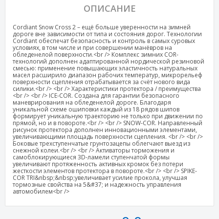
ОПИСАНИЕ
Cordiant Snow Cross 2 – ещё больше уверенности на зимней
дороге вне зависимости от типа и состояния дорог. Технологии
Cordiant обеспечат безопасность и контроль в самых суровых
условиях, в том числе и при совершении манёвров на
обледенелой поверхности.<br /> Комплекс зимних COR-
технологий дополнен адаптированной нордической резиновой
смесью: применение повышающих эластичность натуральных
масел расширило диапазон рабочих температур, микрорельеф
поверхности сцепления отрабатывается за счёт нового вида
силики.<br /> <br /> Характеристики протектора / преимущества
<br /> <br /> ICE-COR. Создана для гарантии безопасного
маневрирования на обледенелой дороге. Благодаря
уникальной схеме ошиповки каждый из 18 рядов шипов
формирует уникальную траекторию не только при движении по
прямой, но и в повороте.<br /> <br /> SNOW-COR. Направленный
рисунок протектора дополнен инновационными элементами,
увеличивающими площадь поверхности сцепления. <br /> <br />
Боковые трехступенчатые грунтозацепы облегчают выезд из
снежной колеи.<br /> <br /> Активаторы торможения и
самоблокирующиеся 3D-ламели ступенчатой формы
увеличивают протяженность активных кромок без потери
жесткости элементов протектора в повороте.<br /> <br /> SPIKE-
COR TRI&nbsp;&nbsp;увеличивает усилие прокола, улучшая
тормозные свойства на 5&#37; и надежность управления
автомобилем<br />