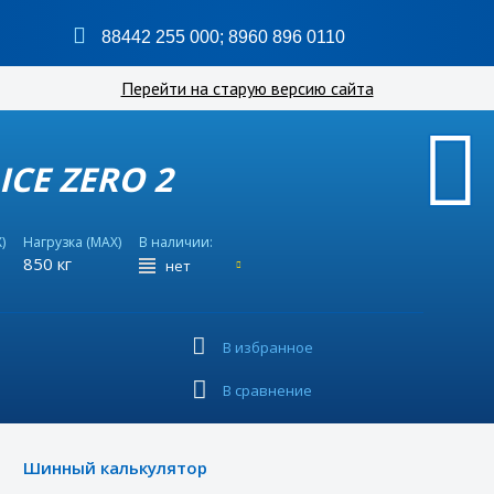
88442 255 000
;
8960 896 0110
Перейти на старую версию сайта
 ICE ZERO 2
)
Нагрузка (MAX)
В наличии:
850 кг
нет
В избранное
В сравнение
Шинный калькулятор