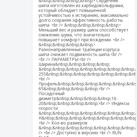
&nbsp;&nbsp;&nbsp;&nbsp;• Сердечник
шипа изготовлен из карбидовольфрама,
который обладает повышенной
устойчивостью к истиранию, максимально
долго сохраняя эффективность работы
шипа. <br /> &nbsp;&nbsp;&nbsp;&nbsp;•
Меньший вес и размер шипа способствует
снижению шума, что значительно
повышает комфорт при вождении. <br />
&nbsp;&nbsp;&nbsp;&nbsp;•
Разнонаправленные трапеции корпуса
шипа снижает подвижность шипа.<br />
<br /> ПАРАМЕТРЫ:<br />
Ширина&nbsp;&nbsp;&nbsp;&nbsp;
&nbsp;&nbsp;&nbsp;&nbsp;&nbsp;&nbsp;&nbsp;&
255&nbsp;&nbsp;&nbsp;&nbsp;&nbsp;&nbsp;&nb
<br />
Профиль&nbsp;&nbsp;&nbsp;&nbsp;&nbsp;&nbsp
65&nbsp;&nbsp;&nbsp;&nbsp;<br />
Посадочный
диаметр&nbsp;&nbsp;&nbsp;&nbsp;16-
20&nbsp;&nbsp;&nbsp;&nbsp;<br /> Индексы
скорости
&nbsp;&nbsp;&nbsp;&nbsp;&nbsp;&nbsp;&nbsp;&
H&nbsp;&nbsp;&nbsp;&nbsp;&nbsp;&nbsp;&nbsp
<br /> Кол-во размеров
&nbsp;&nbsp;&nbsp;&nbsp;&nbsp;&nbsp;&nbsp;
/> <br /> Доступно в версиях <br /> RUN