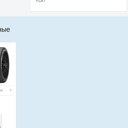
FLAT
ные
ет