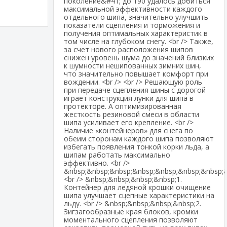
поколение&#41; до 190 удалось добиться
максимальной эффективности каждого
отдельного шипа, значительно улучшить
показатели сцепления и торможения и
получения оптимальных характеристик в
том числе на глубоком снегу. <br /> Также,
за счет нового расположения шипов
снижен уровень шума до значений близких
к шумности нешипованных зимних шин,
что значительно повышает комфорт при
вождении. <br /> <br /> Решающую роль
при передаче сцепления шины с дорогой
играет конструкция лунки для шипа в
протекторе. А оптимизированная
жесткость резиновой смеси в области
шипа усиливает его крепление. <br />
Наличие «контейнеров» для снега по
обеим сторонам каждого шипа позволяют
избегать появления тонкой корки льда, а
шипам работать максимально
эффективно. <br />
&nbsp;&nbsp;&nbsp;&nbsp;&nbsp;&nbsp;&nbsp;
<br /> &nbsp;&nbsp;&nbsp;&nbsp;1.
Контейнер для ледяной крошки очищение
шипа улучшает сцепные характеристики на
льду. <br /> &nbsp;&nbsp;&nbsp;&nbsp;2.
Зигзагообразные края блоков, кромки
моментального сцепления позволяют