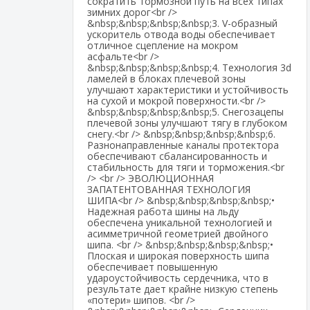
сократить тормозной путь на всех типах
зимних дорог<br />
&nbsp;&nbsp;&nbsp;&nbsp;3. V-образный
ускоритель отвода воды обеспечивает
отличное сцепление на мокром
асфальте<br />
&nbsp;&nbsp;&nbsp;&nbsp;4. Технология 3d
ламелей в блоках плечевой зоны
улучшают характеристики и устойчивость
на сухой и мокрой поверхности.<br />
&nbsp;&nbsp;&nbsp;&nbsp;5. Снегозацепы
плечевой зоны улучшают тягу в глубоком
снегу.<br /> &nbsp;&nbsp;&nbsp;&nbsp;6.
Разнонаправленные каналы протектора
обеспечивают сбалансированность и
стабильность для тяги и торможения.<br
/> <br /> ЭВОЛЮЦИОННАЯ
ЗАПАТЕНТОВАННАЯ ТЕХНОЛОГИЯ
ШИПА<br /> &nbsp;&nbsp;&nbsp;&nbsp;•
Надежная работа шины на льду
обеспечена уникальной технологией и
асимметричной геометрией двойного
шипа. <br /> &nbsp;&nbsp;&nbsp;&nbsp;•
Плоская и широкая поверхность шипа
обеспечивает повышенную
удароустойчивость сердечника, что в
результате дает крайне низкую степень
«потери» шипов. <br />