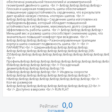
обеспечена уникальной технологией и асимметричной
геометрией двойного шипа. <br /> &nbsp;&nbsp;&nbsp;&nbsp;•
Плоская и широкая поверхность шипа обеспечивает
повышенную удароустойчивость сердечника, что в результате
дает крайне низкую степень «потери» шипов. <br />
&nbsp;&nbsp;&nbsp;&nbsp;• Сердечник шипа изготовлен из
карбидовольфрама, который обладает повышенной
устойчивостью к истиранию, максимально долго сохраняя
эффективность работы шипа. <br /> &nbsp;&nbsp;&nbsp;&nbsp;•
Меньший вес и размер шипа способствует снижению шума, что
значительно повышает комфорт при вождении. <br />
&nbsp;&nbsp;&nbsp;&nbsp;• Разнонаправленные трапеции
корпуса шипа снижает подвижность шипа.<br /> <br />
ПАРАМЕТРЫ:<br /> Ширина&nbsp;&nbsp;&nbsp;&nbsp;
&nbsp;&nbsp;&nbsp;&nbsp;&nbsp;&nbsp;&nbsp;&nbsp;205-
255&nbsp;&nbsp;&nbsp;&nbsp;&nbsp;&nbsp;&nbsp;&nbsp;&nbsp;&nbs
<br />
Профиль&nbsp;&nbsp;&nbsp;&nbsp;&nbsp;&nbsp;&nbsp;&nbsp;&nbsp;
65&nbsp;&nbsp;&nbsp;&nbsp;<br /> Посадочный
диаметр&nbsp;&nbsp;&nbsp;&nbsp;16-
20&nbsp;&nbsp;&nbsp;&nbsp;<br /> Индексы скорости
&nbsp;&nbsp;&nbsp;&nbsp;&nbsp;&nbsp;&nbsp;&nbsp;T-
H&nbsp;&nbsp;&nbsp;&nbsp;&nbsp;&nbsp;&nbsp;&nbsp;<br />
Кол-во размеров
&nbsp;&nbsp;&nbsp;&nbsp;&nbsp;&nbsp;&nbsp;&nbsp;22<br />
<br /> Доступно в версиях <br /> RUN FLAT
0,0
Рейтинг
0 отзывов