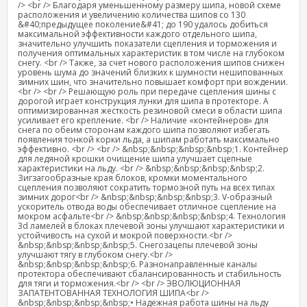
/> <br /> Благодаря уменьшенному размеру шипа, новой схеме
расположения и увеличению количества шипов со 130
&#40;предыдущее поколение&#41; до 190 удалось добиться
максимальной эффективности каждого отдельного шипа,
значительно улучшить показатели сцепления и торможения и
получения оптимальных характеристик в том числе на глубоком
снегу. <br /> Также, за счет нового расположения шипов снижен
уровень шума до значений близких к шумности нешипованных
зимних шин, что значительно повышает комфорт при вождении.
<br /> <br /> Решающую роль при передаче сцепления шины с
дорогой играет конструкция лунки для шипа в протекторе. А
оптимизированная жесткость резиновой смеси в области шипа
усиливает его крепление. <br /> Наличие «контейнеров» для
снега по обеим сторонам каждого шипа позволяют избегать
появления тонкой корки льда, а шипам работать максимально
эффективно. <br /> <br /> &nbsp;&nbsp;&nbsp;&nbsp;1. Контейнер
для ледяной крошки очищение шипа улучшает сцепные
характеристики на льду. <br /> &nbsp;&nbsp;&nbsp;&nbsp;2.
Зигзагообразные края блоков, кромки моментального
сцепления позволяют сократить тормозной путь на всех типах
зимних дорог<br /> &nbsp;&nbsp;&nbsp;&nbsp;3. V-образный
ускоритель отвода воды обеспечивает отличное сцепление на
мокром асфальте<br /> &nbsp;&nbsp;&nbsp;&nbsp;4. Технология
3d ламелей в блоках плечевой зоны улучшают характеристики и
устойчивость на сухой и мокрой поверхности.<br />
&nbsp;&nbsp;&nbsp;&nbsp;5. Снегозацепы плечевой зоны
улучшают тягу в глубоком снегу.<br />
&nbsp;&nbsp;&nbsp;&nbsp;6. Разнонаправленные каналы
протектора обеспечивают сбалансированность и стабильность
для тяги и торможения.<br /> <br /> ЭВОЛЮЦИОННАЯ
ЗАПАТЕНТОВАННАЯ ТЕХНОЛОГИЯ ШИПА<br />
&nbsp;&nbsp;&nbsp;&nbsp;• Надежная работа шины на льду