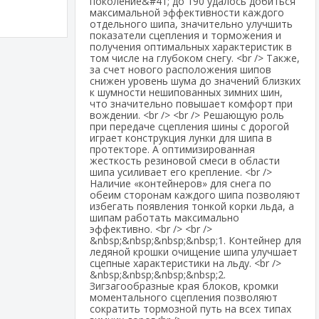
поколение&#41; до 190 удалось добиться
максимальной эффективности каждого
отдельного шипа, значительно улучшить
показатели сцепления и торможения и
получения оптимальных характеристик в
том числе на глубоком снегу. <br /> Также,
за счет нового расположения шипов
снижен уровень шума до значений близких
к шумности нешипованных зимних шин,
что значительно повышает комфорт при
вождении. <br /> <br /> Решающую роль
при передаче сцепления шины с дорогой
играет конструкция лунки для шипа в
протекторе. А оптимизированная
жесткость резиновой смеси в области
шипа усиливает его крепление. <br />
Наличие «контейнеров» для снега по
обеим сторонам каждого шипа позволяют
избегать появления тонкой корки льда, а
шипам работать максимально
эффективно. <br /> <br />
&nbsp;&nbsp;&nbsp;&nbsp;1. Контейнер для
ледяной крошки очищение шипа улучшает
сцепные характеристики на льду. <br />
&nbsp;&nbsp;&nbsp;&nbsp;2.
Зигзагообразные края блоков, кромки
моментального сцепления позволяют
сократить тормозной путь на всех типах