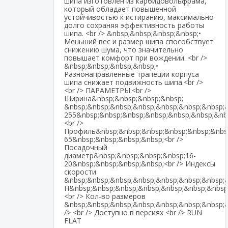
шипа изготовлен из карбидовольфрама,
который обладает повышенной
устойчивостью к истиранию, максимально
долго сохраняя эффективность работы
шипа. <br /> &nbsp;&nbsp;&nbsp;&nbsp;•
Меньший вес и размер шипа способствует
снижению шума, что значительно
повышает комфорт при вождении. <br />
&nbsp;&nbsp;&nbsp;&nbsp;•
Разнонаправленные трапеции корпуса
шипа снижает подвижность шипа.<br />
<br /> ПАРАМЕТРЫ:<br />
Ширина&nbsp;&nbsp;&nbsp;&nbsp;
&nbsp;&nbsp;&nbsp;&nbsp;&nbsp;&nbsp;&nbsp;&
255&nbsp;&nbsp;&nbsp;&nbsp;&nbsp;&nbsp;&nb
<br />
Профиль&nbsp;&nbsp;&nbsp;&nbsp;&nbsp;&nbsp
65&nbsp;&nbsp;&nbsp;&nbsp;<br />
Посадочный
диаметр&nbsp;&nbsp;&nbsp;&nbsp;16-
20&nbsp;&nbsp;&nbsp;&nbsp;<br /> Индексы
скорости
&nbsp;&nbsp;&nbsp;&nbsp;&nbsp;&nbsp;&nbsp;&
H&nbsp;&nbsp;&nbsp;&nbsp;&nbsp;&nbsp;&nbsp
<br /> Кол-во размеров
&nbsp;&nbsp;&nbsp;&nbsp;&nbsp;&nbsp;&nbsp;
/> <br /> Доступно в версиях <br /> RUN
FLAT