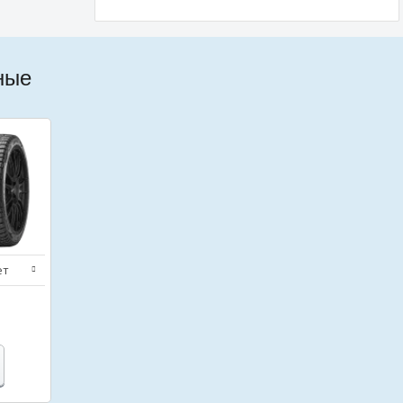
ные
ет
нение