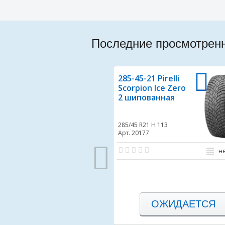
Последние просмотрен
285-45-21 Pirelli
Scorpion Ice Zero
2 шипованная
285/45 R21
H 113
Арт. 20177
н
ОЖИДАЕТСЯ
В избранное
В срав