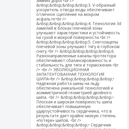
зимних дорог<br />
&nbsp;&nbsp;&nbsp;&nbsp;3. V-образный
ускоритель отвода воды обеспечивает
отличное сцепление на мокром
асфальте<br />
&nbsp;&nbsp;&nbsp;&nbsp;4. Технология 3d
ламелей в блоках плечевой зоны
улучшают характеристики и устойчивость
на сухой и мокрой поверхности.<br />
&nbsp;&nbsp;&nbsp;&nbsp;5. Снегозацепы
плечевой зоны улучшают тягу в глубоком
снегу.<br /> &nbsp;&nbsp;&nbsp;&nbsp;6.
Разнонаправленные каналы протектора
обеспечивают сбалансированность и
стабильность для тяги и торможения.<br
/> <br /> ЭВОЛЮЦИОННАЯ
ЗАПАТЕНТОВАННАЯ ТЕХНОЛОГИЯ
ШИПА<br /> &nbsp;&nbsp;&nbsp;&nbsp;•
Надежная работа шины на льду
обеспечена уникальной технологией и
асимметричной геометрией двойного
шипа. <br /> &nbsp;&nbsp;&nbsp;&nbsp;•
Плоская и широкая поверхность шипа
обеспечивает повышенную
удароустойчивость сердечника, что в
результате дает крайне низкую степень
«потери» шипов. <br />
&nbsp;&nbsp;&nbsp;&nbsp;• Сердечник