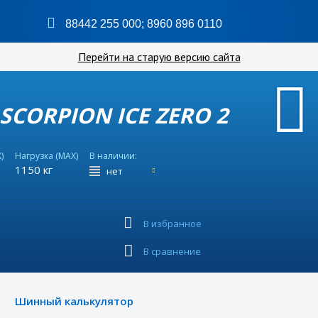
88442 255 000
;
8960 896 0110
Перейти на старую версию сайта
I SCORPION ICE ZERO 2
)
Нагрузка (MAX)
В наличии:
1150 кг
нет
В избранное
В сравнение
Шинный калькулятор