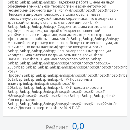
&nbsp;&nbsp;&nbsp;&nbsp;• Надежная работа шины на льду
обеспечена уникальной технологией и асимметричной
геометрией двойного шипа. <br /> &nbsp;&nbsp;&nbsp;&nbsp;•
Плоская и широкая поверхность шипа обеспечивает
повышенную удароустойчивость сердечника, что в результате
дает крайне низкую степень «потери» шипов. <br />
&nbsp;&nbsp;&nbsp;&nbsp;• Сердечник шипа изготовлен из
карбидовольфрама, который обладает повышенной
устойчивостью к истиранию, максимально долго сохраняя
эффективность работы шипа. <br /> &nbsp;&nbsp;&nbsp;&nbsp;•
Меньший вес и размер шипа способствует снижению шума, что
значительно повышает комфорт при вождении. <br />
&nbsp;&nbsp;&nbsp;&nbsp;• Разнонаправленные трапеции
корпуса шипа снижает подвижность шипа.<br /> <br />
ПАРАМЕТРЫ:<br /> Ширина&nbsp;&nbsp;&nbsp;&nbsp;
&nbsp;&nbsp;&nbsp;&nbsp;&nbsp;&nbsp;&nbsp;&nbsp;205-
255&nbsp;&nbsp;&nbsp;&nbsp;&nbsp;&nbsp;&nbsp;&nbsp;&nbsp;&nbs
<br />
Профиль&nbsp;&nbsp;&nbsp;&nbsp;&nbsp;&nbsp;&nbsp;&nbsp;&nbsp;
65&nbsp;&nbsp;&nbsp;&nbsp;<br /> Посадочный
диаметр&nbsp;&nbsp;&nbsp;&nbsp;16-
20&nbsp;&nbsp;&nbsp;&nbsp;<br /> Индексы скорости
&nbsp;&nbsp;&nbsp;&nbsp;&nbsp;&nbsp;&nbsp;&nbsp;T-
H&nbsp;&nbsp;&nbsp;&nbsp;&nbsp;&nbsp;&nbsp;&nbsp;<br />
Кол-во размеров
&nbsp;&nbsp;&nbsp;&nbsp;&nbsp;&nbsp;&nbsp;&nbsp;22<br />
<br /> Доступно в версиях <br /> RUN FLAT
0,0
Рейтинг