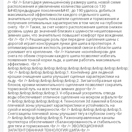
/> <br /> Благодаря уменьшенному размеру шипа, новой схеме
расположения и увеличению количества шипов со 130
&#40;предыдущее поколение&#41; до 190 удалось добиться
максимальной эффективности каждого отдельного шипа,
значительно улучшить показатели сцепления и торможения и
получения оптимальных характеристик в том числе на глубоком
снегу. <br /> Также, за счет нового расположения шипов снижен
уровень шума до значений близких к шумности нешипованных
зимних шин, что значительно повышает комфорт при вождении.
<br /> <br /> Решающую роль при передаче сцепления шины с
дорогой играет конструкция лунки для шипа в протекторе. А
оптимизированная жесткость резиновой смеси в области шипа
усиливает его крепление. <br /> Наличие «контейнеров» для
снега по обеим сторонам каждого шипа позволяют избегать
появления тонкой корки льда, а шипам работать максимально
эффективно. <br />
&nbsp;&nbsp;&nbsp;&nbsp;&nbsp;&nbsp;&nbsp;&nbsp;&nbsp;&nbsp;&
<br /> &nbsp;&nbsp;&nbsp;&nbsp;1. Контейнер для ледяной
крошки очищение шипа улучшает сцепные характеристики на
льду. <br /> &nbsp;&nbsp;&nbsp;&nbsp;2. Зигзагообразные края
блоков, кромки моментального сцепления позволяют сократить
тормозной путь на всех типах зимних дорог<br />
&nbsp;&nbsp;&nbsp;&nbsp;3. V-образный ускоритель отвода
воды обеспечивает отличное сцепление на мокром асфальте<br
/> &nbsp;&nbsp;&nbsp;&nbsp;4. Технология 3d ламелей в блоках
плечевой зоны улучшают характеристики и устойчивость на
сухой и мокрой поверхности.<br /> &nbsp;&nbsp;&nbsp;&nbsp;5.
Снегозацепы плечевой зоны улучшают тягу в глубоком снегу.<br
/> &nbsp;&nbsp;&nbsp;&nbsp;6. Разнонаправленные каналы
протектора обеспечивают сбалансированность и стабильность
для тяги и торможения.<br /> <br /> ЭВОЛЮЦИОННАЯ
ЗАПАТЕНТОВАННАЯ ТЕХНОЛОГИЯ ШИПА<br />