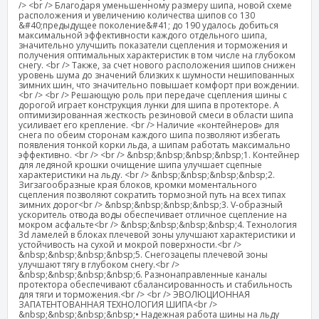
/> <br /> Благодаря уменьшенному размеру шипа, новой схеме
расположения и увеличению количества шипов со 130
&#40;предыдущее поколение&#41; до 190 удалось добиться
максимальной эффективности каждого отдельного шипа,
значительно улучшить показатели сцепления и торможения и
получения оптимальных характеристик в том числе на глубоком
снегу. <br /> Также, за счет нового расположения шипов снижен
уровень шума до значений близких к шумности нешипованных
зимних шин, что значительно повышает комфорт при вождении.
<br /> <br /> Решающую роль при передаче сцепления шины с
дорогой играет конструкция лунки для шипа в протекторе. А
оптимизированная жесткость резиновой смеси в области шипа
усиливает его крепление. <br /> Наличие «контейнеров» для
снега по обеим сторонам каждого шипа позволяют избегать
появления тонкой корки льда, а шипам работать максимально
эффективно. <br /> <br /> &nbsp;&nbsp;&nbsp;&nbsp;1. Контейнер
для ледяной крошки очищение шипа улучшает сцепные
характеристики на льду. <br /> &nbsp;&nbsp;&nbsp;&nbsp;2.
Зигзагообразные края блоков, кромки моментального
сцепления позволяют сократить тормозной путь на всех типах
зимних дорог<br /> &nbsp;&nbsp;&nbsp;&nbsp;3. V-образный
ускоритель отвода воды обеспечивает отличное сцепление на
мокром асфальте<br /> &nbsp;&nbsp;&nbsp;&nbsp;4. Технология
3d ламелей в блоках плечевой зоны улучшают характеристики и
устойчивость на сухой и мокрой поверхности.<br />
&nbsp;&nbsp;&nbsp;&nbsp;5. Снегозацепы плечевой зоны
улучшают тягу в глубоком снегу.<br />
&nbsp;&nbsp;&nbsp;&nbsp;6. Разнонаправленные каналы
протектора обеспечивают сбалансированность и стабильность
для тяги и торможения.<br /> <br /> ЭВОЛЮЦИОННАЯ
ЗАПАТЕНТОВАННАЯ ТЕХНОЛОГИЯ ШИПА<br />
&nbsp;&nbsp;&nbsp;&nbsp;• Надежная работа шины на льду