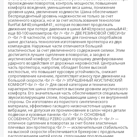
прохождении поворотов, контроль мощности, повышение
комфорта вождения, уменьшение веса шины, понижение
уровеня шума, увеличение ходимости. Шина обеспечивает
беспрецедентный уровень надежности не только за счет
усиленного каркаса, но и за счет использования технологии
RunFlat &#40;опция&#41;, которая позволяет продолжать
движение при потере давления в шине &#40;прокол шины&#41;
еще 80-100 километров.<br /> <br /> ДВЕ РЕЗИНОВОЙ СМЕСИ<br
/> <br /> В частности, от покрышек для гоночных спортбайков
шине досталась технология изготовления протектора из двух
компаундов. Наружные части отличаются большей
эластичностью за счет увеличенного содержания силики. Этим
достигается лучшее сцепление в поворотах, а заодно и
акустический комфорт, благодаря хорошему демпфированию
ударного воздействия от дорожных неровностей. Центральная
часть протектора, напротив, обладает более высокой
жесткостью, что повышает курсовую устойчивость, снижает
сопротивление качению, препятствует износу при движении на
большой скорости.<br /> <br /> УЛУЧШЕННЫЙ АКУСТИЧЕСКИЙ
КОМФОРТ<br /> <br /> Для своей категории и технических
характеристик шина отличается высоким уровнем акустического
комфорта. Его значительная часть обеспечивается специальным
звукоизолирующим слоем, покрывающим шину с ее внутренней
стороны. Он изготовлен из пористого синтетического
материала, эффективно гасящего низкочастотные шумы и
вибрации, не допуская их проникновение в салон через детали
подвески и кузовные панели.<br /> <br /> ОСНОВНЫЕ
ОСОБЕННОСТИ PIRELLI PZERO LUXURY SALOON<br /> <br /> —
отличное сцепление в поворотах за счет более эластичных
плечевых зон протектора;<br /> — исключительная стабильность
на высокой скорости обеспечивается брекером с продольным
расположением нитей корда, сплошными продольными